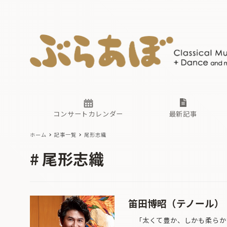
ニュース
ヤマハホ
番組一覧
東京・関
ぶらあぼ
現場のプ
古楽とそ
無料ライ
あ
か
過去の連
コンサートカレンダー
最新記事
ホーム
記事一覧
尾形志織
ニュース
ヤマハホ
番組一覧
東京・関
ぶらあぼ
尾形志織
現場のプ
古楽とそ
無料ライ
あ
か
過去の連
笛田博昭（テノール）
「太くて豊か、しかも柔らかい