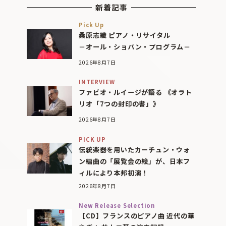
新着記事
Pick Up
桑原志織 ピアノ・リサイタル
－オール・ショパン・プログラム－
2026年8月7日
INTERVIEW
ファビオ・ルイージが語る 《オラト
リオ「7つの封印の書」》
2026年8月7日
PICK UP
伝統楽器を用いたカーチュン・ウォ
ン編曲の「展覧会の絵」が、日本フ
ィルにより本邦初演！
2026年8月7日
New Release Selection
【CD】フランスのピアノ曲 近代の華