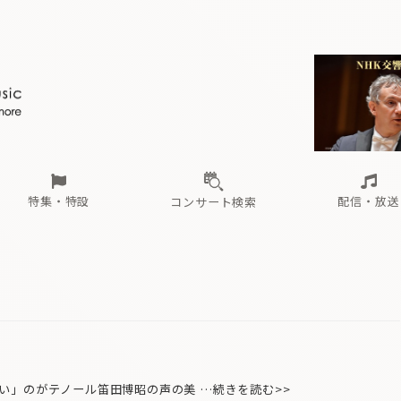
ール
（毎月更新）
東
電子版（無料・月刊）
トピックス
関西
フェスタサマーミューザKAWASAKI 2026
北海道・東北
注目公演
配布場所
インタビュー
中部
定期購読
中国・四国
CD新譜
N響＆東響 《7つ
九州・沖縄
書籍近刊
ロが推す！間違いないオーケストラコンサート
過去の特集
の先と
ブ配信スケジュール
さ
オーケストラの楽屋から
た
な
有料ライブ配信スケジュール
は
ま
や
海の向こうの音楽家
ら
わ
Aからの
載
特集・特設
配信・放送
コンサート検索
ール
（毎月更新）
東
電子版（無料・月刊）
トピックス
関西
フェスタサマーミューザKAWASAKI 2026
北海道・東北
注目公演
配布場所
インタビュー
中部
定期購読
中国・四国
CD新譜
N響＆東響 《7つ
九州・沖縄
書籍近刊
ロが推す！間違いないオーケストラコンサート
過去の特集
の先と
ブ配信スケジュール
さ
オーケストラの楽屋から
た
な
有料ライブ配信スケジュール
は
ま
や
海の向こうの音楽家
ら
わ
Aからの
載
」のがテノール笛田博昭の声の美 …続きを読む>>