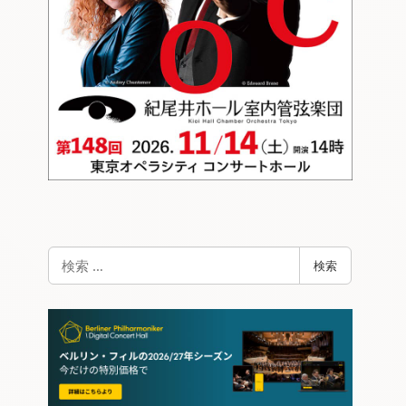
検
検索
索