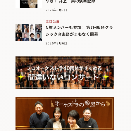
やぎⅠ 井上二葉の演奏記録
2026年8月7日
注目公演
N響メンバーも参加！ 第7回那須クラ
シック音楽祭がまもなく開幕
2026年8月6日