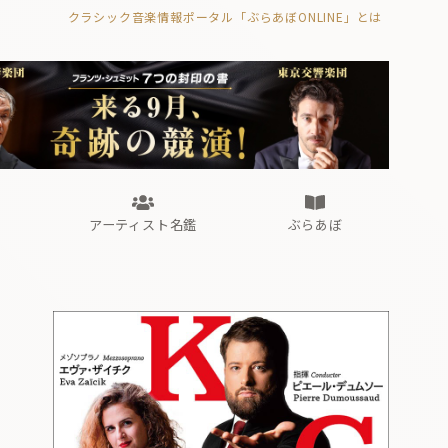
クラシック音楽情報ポータル「ぶらあぼONLINE」とは
の封印の書》
海外公演
FROM編集部
眺望
ぶらあぼブラス！
フォルテピアノ・オデッセイ
アーティスト名鑑
ぶらあぼ
の封印の書》
海外公演
FROM編集部
眺望
ぶらあぼブラス！
フォルテピアノ・オデッセイ