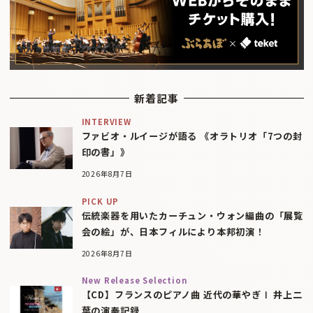
新着記事
INTERVIEW
ファビオ・ルイージが語る 《オラトリオ「7つの封
印の書」》
2026年8月7日
PICK UP
伝統楽器を用いたカーチュン・ウォン編曲の「展覧
会の絵」が、日本フィルにより本邦初演！
2026年8月7日
New Release Selection
【CD】フランスのピアノ曲 近代の華やぎⅠ 井上二
葉の演奏記録