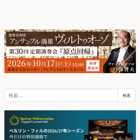
検
検索
索