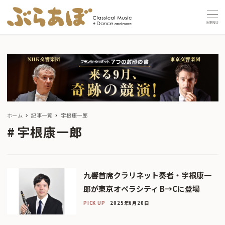
MENU
ホーム
記事一覧
宇根康一郎
宇根康一郎
九響首席クラリネット奏者・宇根康一
郎が東京オペラシティ B→Cに登場
PICK UP
2025年6月20日