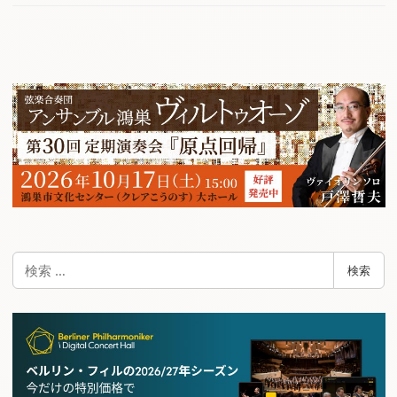
検
検索
索