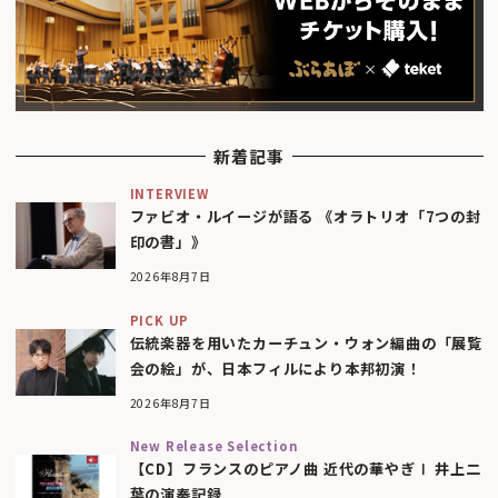
新着記事
INTERVIEW
ファビオ・ルイージが語る 《オラトリオ「7つの封
印の書」》
2026年8月7日
PICK UP
伝統楽器を用いたカーチュン・ウォン編曲の「展覧
会の絵」が、日本フィルにより本邦初演！
2026年8月7日
New Release Selection
【CD】フランスのピアノ曲 近代の華やぎⅠ 井上二
葉の演奏記録