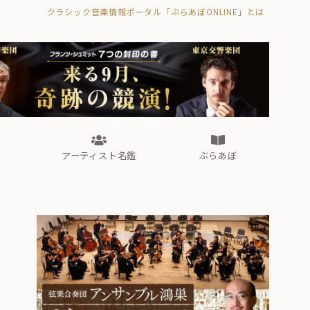
クラシック音楽情報ポータル「ぶらあぼONLINE」とは
の封印の書》
海外公演
FROM編集部
眺望
ぶらあぼブラス！
フォルテピアノ・オデッセイ
アーティスト名鑑
ぶらあぼ
の封印の書》
海外公演
FROM編集部
眺望
ぶらあぼブラス！
フォルテピアノ・オデッセイ