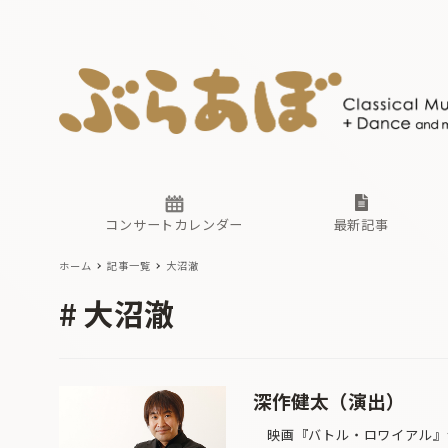
ニュース
ヤマハホ
番組一覧
東京・関
ぶらあぼ
現場のプ
古楽とそ
無料ライ
あ
か
過去の連
コンサートカレンダー
最新記事
ホーム
記事一覧
大沼澈
ニュース
ヤマハホ
番組一覧
東京・関
ぶらあぼ
大沼澈
現場のプ
古楽とそ
無料ライ
あ
か
過去の連
深作健太（演出）
映画『バトル・ロワイアル』シ