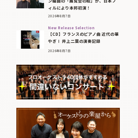
ン編曲の「展覧会の絵」が、日本フ
ィルにより本邦初演！
2026年8月7日
New Release Selection
【CD】フランスのピアノ曲 近代の華
やぎⅠ 井上二葉の演奏記録
2026年8月7日