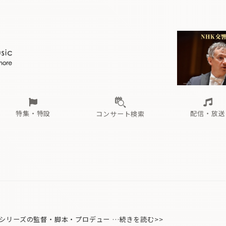
ール
（毎月更新）
東
電子版（無料・月刊）
トピックス
関西
フェスタサマーミューザKAWASAKI 2026
北海道・東北
注目公演
配布場所
インタビュー
中部
定期購読
中国・四国
CD新譜
N響＆東響 《7つ
九州・沖縄
書籍近刊
ロが推す！間違いないオーケストラコンサート
過去の特集
の先と
ブ配信スケジュール
さ
オーケストラの楽屋から
た
な
有料ライブ配信スケジュール
は
ま
や
海の向こうの音楽家
ら
わ
Aからの
載
特集・特設
配信・放送
コンサート検索
ール
（毎月更新）
東
電子版（無料・月刊）
トピックス
関西
フェスタサマーミューザKAWASAKI 2026
北海道・東北
注目公演
配布場所
インタビュー
中部
定期購読
中国・四国
CD新譜
N響＆東響 《7つ
九州・沖縄
書籍近刊
ロが推す！間違いないオーケストラコンサート
過去の特集
の先と
ブ配信スケジュール
さ
オーケストラの楽屋から
た
な
有料ライブ配信スケジュール
は
ま
や
海の向こうの音楽家
ら
わ
Aからの
載
リーズの監督・脚本・プロデュー …続きを読む>>