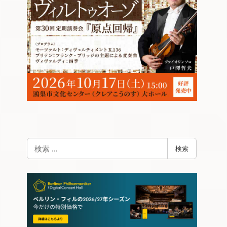
検
検索
索