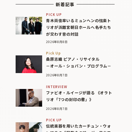
新着記事
PICK UP
青木尚佳率いるミュンヘンの弦楽ト
リオが浜離宮朝日ホールへ――名手たち
が交わす音の対話
2026年8月8日
Pick Up
桑原志織 ピアノ・リサイタル
－オール・ショパン・プログラム－
2026年8月7日
INTERVIEW
ファビオ・ルイージが語る 《オラト
リオ「7つの封印の書」》
2026年8月7日
PICK UP
伝統楽器を用いたカーチュン・ウォ