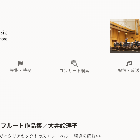
ール
（毎月更新）
東
電子版（無料・月刊）
トピックス
関西
フェスタサマーミューザKAWASAKI 2026
北海道・東北
注目公演
配布場所
インタビュー
中部
定期購読
中国・四国
CD新譜
N響＆東響 《7つ
九州・沖縄
書籍近刊
ロが推す！間違いないオーケストラコンサート
過去の特集
の先と
ブ配信スケジュール
さ
オーケストラの楽屋から
た
な
有料ライブ配信スケジュール
は
ま
や
海の向こうの音楽家
ら
わ
Aからの
載
特集・特設
配信・放送
コンサート検索
ール
（毎月更新）
東
電子版（無料・月刊）
トピックス
関西
フェスタサマーミューザKAWASAKI 2026
北海道・東北
注目公演
配布場所
インタビュー
中部
定期購読
中国・四国
CD新譜
N響＆東響 《7つ
九州・沖縄
書籍近刊
ロが推す！間違いないオーケストラコンサート
過去の特集
の先と
ブ配信スケジュール
さ
オーケストラの楽屋から
た
な
有料ライブ配信スケジュール
は
ま
や
海の向こうの音楽家
ら
わ
Aからの
載
：フルート作品集／大井絵理子
イタリアのタクトゥス・レーベル …続きを読む>>