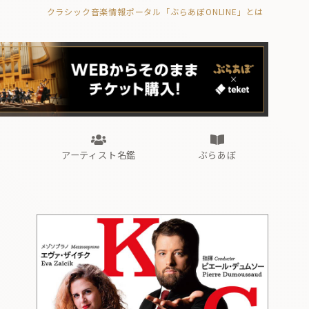
クラシック音楽情報ポータル「ぶらあぼONLINE」とは
の封印の書》
海外公演
FROM編集部
眺望
ぶらあぼブラス！
フォルテピアノ・オデッセイ
アーティスト名鑑
ぶらあぼ
の封印の書》
海外公演
FROM編集部
眺望
ぶらあぼブラス！
フォルテピアノ・オデッセイ