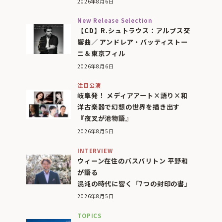
2026年8月6日
New Release Selection
【CD】R.シュトラウス：アルプス交
響曲／ アンドレア・バッティストー
ニ＆東京フィル
2026年8月6日
注目公演
岐阜発！ メディアアート×語り×和
洋古楽器で幻想の世界を描き出す
『夜叉が池物語』
2026年8月5日
INTERVIEW
ウィーン在住のバスバリトン 平野和
が語る
混沌の時代に響く「7つの封印の書」
2026年8月5日
TOPICS