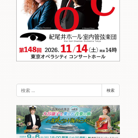
検
検索
索