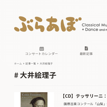
ニュース
ヤマハホ
番組一覧
東京・関
ぶらあぼ
現場のプ
古楽とそ
無料ライ
あ
か
過去の連
コンサートカレンダー
最新記事
ホーム
記事一覧
大井絵理子
ニュース
ヤマハホ
番組一覧
東京・関
ぶらあぼ
大井絵理子
現場のプ
古楽とそ
無料ライ
あ
か
過去の連
【CD】テッサリーニ
国際古楽コンクール「山梨」が