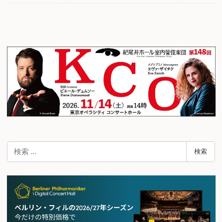
検
検索
索