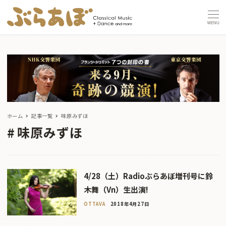
MENU
ホーム
記事一覧
味原みずほ
味原みずほ
4/28（土）Radioぶらあぼ増刊号に鈴
木舞（Vn）生出演!
OTTAVA
2018年4月27日