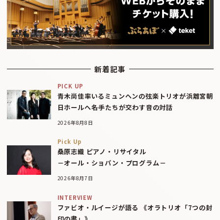
新着記事
PICK UP
青木尚佳率いるミュンヘンの弦楽トリオが浜離宮朝
日ホールへ――名手たちが交わす音の対話
2026年8月8日
Pick Up
桑原志織 ピアノ・リサイタル
－オール・ショパン・プログラム－
2026年8月7日
INTERVIEW
ファビオ・ルイージが語る 《オラトリオ「7つの封
印の書」》