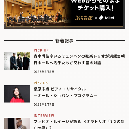
新着記事
PICK UP
青木尚佳率いるミュンヘンの弦楽トリオが浜離宮朝
日ホールへ――名手たちが交わす音の対話
2026年8月8日
Pick Up
桑原志織 ピアノ・リサイタル
－オール・ショパン・プログラム－
2026年8月7日
INTERVIEW
ファビオ・ルイージが語る 《オラトリオ「7つの封
印の書」》