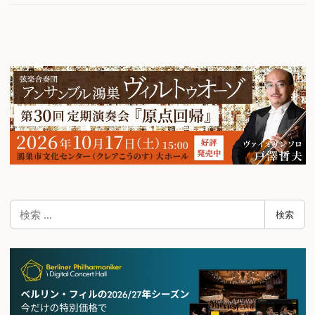
検
検索
索