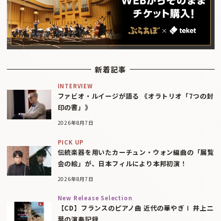
新着記事
INTERVIEW
ファビオ・ルイージが語る 《オラトリオ「7つの封
印の書」》
2026年8月7日
PICK UP
伝統楽器を用いたカーチュン・ウォン編曲の「展覧
会の絵」が、日本フィルにより本邦初演！
2026年8月7日
New Release Selection
【CD】フランスのピアノ曲 近代の華やぎⅠ 井上二
葉の演奏記録