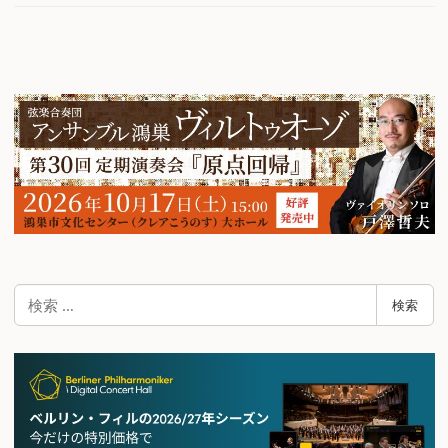
検
検索
索