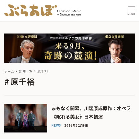
MENU
ホーム
記事一覧
原千裕
原千裕
まもなく開幕、川端康成原作：オペラ
《眠れる美女》日本初演
NEWS
2016年12月9日