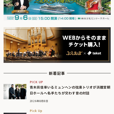
新着記事
PICK UP
青木尚佳率いるミュンヘンの弦楽トリオが浜離宮朝
日ホールへ――名手たちが交わす音の対話
2026年8月8日
Pick Up