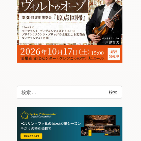
検
検索
索