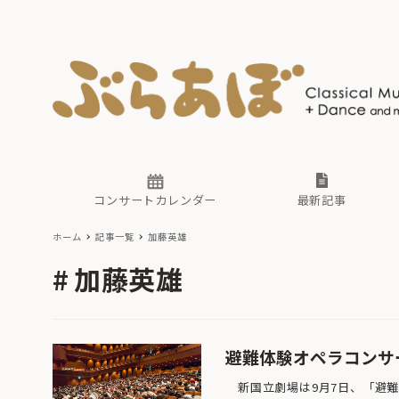
ニュース
ヤマハホ
番組一覧
東京・関
ぶらあぼ
現場のプ
古楽とそ
無料ライ
あ
か
過去の連
コンサートカレンダー
最新記事
ホーム
記事一覧
加藤英雄
ニュース
ヤマハホ
番組一覧
東京・関
ぶらあぼ
加藤英雄
現場のプ
古楽とそ
無料ライ
あ
か
過去の連
避難体験オペラコンサ
新国立劇場は9月7日、「避難