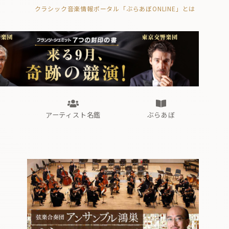
クラシック音楽情報ポータル「ぶらあぼONLINE」とは
の封印の書》
海外公演
FROM編集部
眺望
ぶらあぼブラス！
フォルテピアノ・オデッセイ
アーティスト名鑑
ぶらあぼ
の封印の書》
海外公演
FROM編集部
眺望
ぶらあぼブラス！
フォルテピアノ・オデッセイ