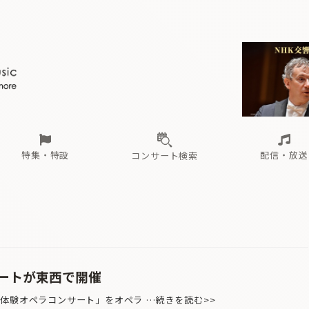
ール
（毎月更新）
東
電子版（無料・月刊）
トピックス
関西
フェスタサマーミューザKAWASAKI 2026
北海道・東北
注目公演
配布場所
インタビュー
中部
定期購読
中国・四国
CD新譜
N響＆東響 《7つ
九州・沖縄
書籍近刊
ロが推す！間違いないオーケストラコンサート
過去の特集
の先と
ブ配信スケジュール
さ
オーケストラの楽屋から
た
な
有料ライブ配信スケジュール
は
ま
や
海の向こうの音楽家
ら
わ
Aからの
載
特集・特設
配信・放送
コンサート検索
ール
（毎月更新）
東
電子版（無料・月刊）
トピックス
関西
フェスタサマーミューザKAWASAKI 2026
北海道・東北
注目公演
配布場所
インタビュー
中部
定期購読
中国・四国
CD新譜
N響＆東響 《7つ
九州・沖縄
書籍近刊
ロが推す！間違いないオーケストラコンサート
過去の特集
の先と
ブ配信スケジュール
さ
オーケストラの楽屋から
た
な
有料ライブ配信スケジュール
は
ま
や
海の向こうの音楽家
ら
わ
Aからの
載
ートが東西で開催
体験オペラコンサート」をオペラ …続きを読む>>