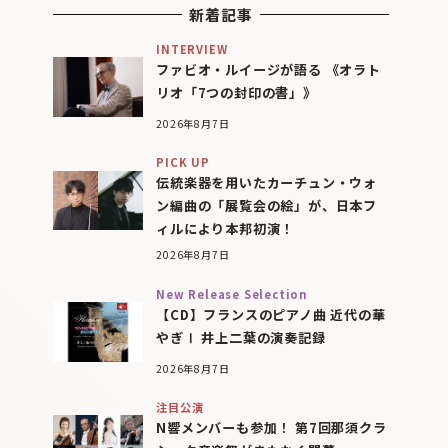
新着記事
INTERVIEW
ファビオ・ルイージが語る 《オラト
リオ「7つの封印の書」》
2026年8月7日
PICK UP
伝統楽器を用いたカーチュン・ウォ
ン編曲の「展覧会の絵」が、日本フ
ィルにより本邦初演！
2026年8月7日
New Release Selection
【CD】フランスのピアノ曲 近代の華
やぎⅠ 井上二葉の演奏記録
2026年8月7日
注目公演
N響メンバーも参加！ 第7回那須クラ