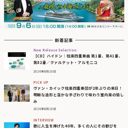
新着記事
New Release Selection
【CD】ハイドン：弦楽四重奏曲 第1番、第41番、
第82番／クァルテット・アルモニコ
2026年8月10日
PICK UP
ヴァン・カイック弦楽四重奏団が2年ぶりの来日！
明晰な造形と温かな手ざわりで味わう室内楽の愉し
み
2026年8月10日
INTERVIEW
歌に人生を捧げた40年、多くの人にその歓びを