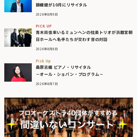
錦織健が10月にリサイタル
2026年8月9日
PICK UP
青木尚佳率いるミュンヘンの弦楽トリオが浜離宮朝
日ホールへ――名手たちが交わす音の対話
2026年8月8日
Pick Up
桑原志織 ピアノ・リサイタル
－オール・ショパン・プログラム－
2026年8月7日