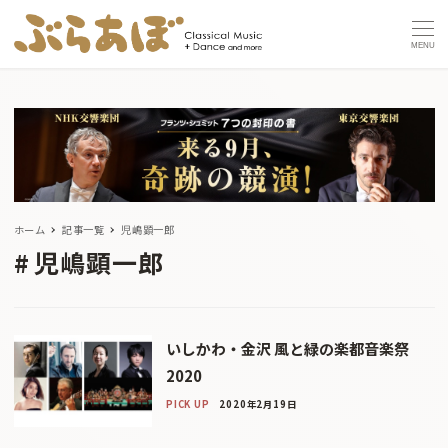
MENU
ホーム
記事一覧
児嶋顕一郎
児嶋顕一郎
いしかわ・金沢 風と緑の楽都音楽祭
2020
PICK UP
2020年2月19日