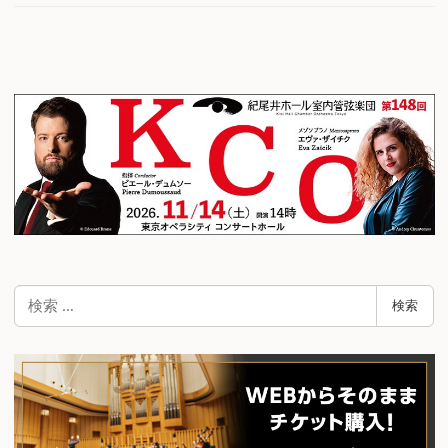
検
検索
索