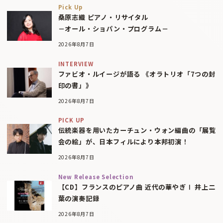
Pick Up
桑原志織 ピアノ・リサイタル
－オール・ショパン・プログラム－
2026年8月7日
INTERVIEW
ファビオ・ルイージが語る 《オラトリオ「7つの封
印の書」》
2026年8月7日
PICK UP
伝統楽器を用いたカーチュン・ウォン編曲の「展覧
会の絵」が、日本フィルにより本邦初演！
2026年8月7日
New Release Selection
【CD】フランスのピアノ曲 近代の華やぎⅠ 井上二
葉の演奏記録
2026年8月7日