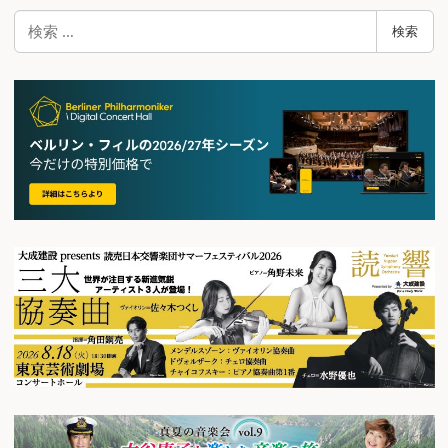
検
検索
索