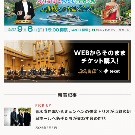
新着記事
PICK UP
青木尚佳率いるミュンヘンの弦楽トリオが浜離宮朝
日ホールへ――名手たちが交わす音の対話
2026年8月8日