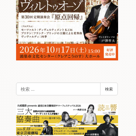
検
検索
索