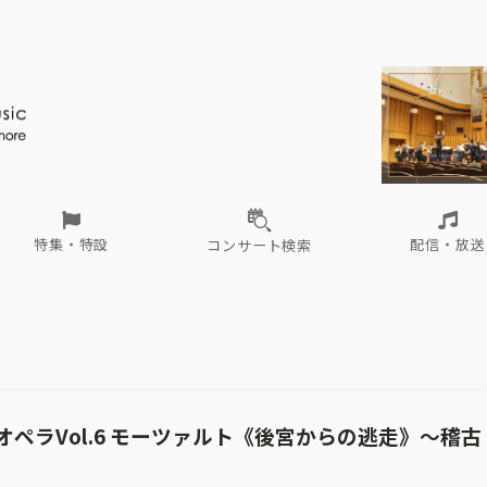
ール
（毎月更新）
東
電子版（無料・月刊）
トピックス
関西
フェスタサマーミューザKAWASAKI 2026
北海道・東北
注目公演
配布場所
インタビュー
中部
定期購読
中国・四国
CD新譜
N響＆東響 《7つ
九州・沖縄
書籍近刊
ロが推す！間違いないオーケストラコンサート
過去の特集
の先と
ブ配信スケジュール
さ
オーケストラの楽屋から
た
な
有料ライブ配信スケジュール
は
ま
や
海の向こうの音楽家
ら
わ
Aからの
載
特集・特設
配信・放送
コンサート検索
ール
（毎月更新）
東
電子版（無料・月刊）
トピックス
関西
フェスタサマーミューザKAWASAKI 2026
北海道・東北
注目公演
配布場所
インタビュー
中部
定期購読
中国・四国
CD新譜
N響＆東響 《7つ
九州・沖縄
書籍近刊
ロが推す！間違いないオーケストラコンサート
過去の特集
の先と
ブ配信スケジュール
さ
オーケストラの楽屋から
た
な
有料ライブ配信スケジュール
は
ま
や
海の向こうの音楽家
ら
わ
Aからの
載
ペラVol.6 モーツァルト《後宮からの逃走》〜稽古