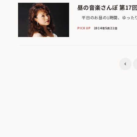
昼の音楽さんぽ 第17
平日のお昼の1時間、ゆったり
PICK UP
2014年5月21日
投
稿
ナ
ビ
ゲ
ー
シ
ョ