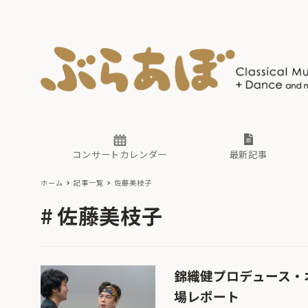
ニュース
ヤマハホ
番組一覧
東京・関
ぶらあぼ
現場のプ
古楽とそ
無料ライ
あ
か
過去の連
コンサートカレンダー
最新記事
ホーム
記事一覧
佐藤美枝子
ニュース
ヤマハホ
番組一覧
東京・関
ぶらあぼ
佐藤美枝子
現場のプ
古楽とそ
無料ライ
あ
か
過去の連
錦織健プロデュース・オ
場レポート