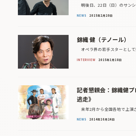
明後日、22日（日）のサンシ
NEWS
2015年2月20日
錦織 健（テノール）
オペラ界の若手スターとして頭
INTERVIEW
2015年1月18日
記者懇親会：錦織健プロ
逃走》
来年2月から全国各地で上演さ
NEWS
2014年10月24日