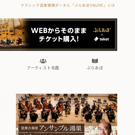
クラシック音楽情報ポータル「ぶらあぼONLINE」とは
の封印の書》
海外公演
FROM編集部
眺望
ぶらあぼブラス！
フォルテピアノ・オデッセイ
アーティスト名鑑
ぶらあぼ
の封印の書》
海外公演
FROM編集部
眺望
ぶらあぼブラス！
フォルテピアノ・オデッセイ