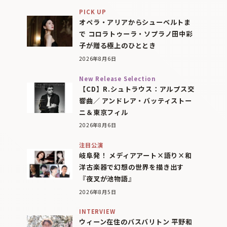
PICK UP
オペラ・アリアからシューベルトま
で コロラトゥーラ・ソプラノ田中彩
子が贈る極上のひととき
2026年8月6日
New Release Selection
【CD】R.シュトラウス：アルプス交
響曲／ アンドレア・バッティストー
ニ＆東京フィル
2026年8月6日
注目公演
岐阜発！ メディアアート×語り×和
洋古楽器で幻想の世界を描き出す
『夜叉が池物語』
2026年8月5日
INTERVIEW
ウィーン在住のバスバリトン 平野和