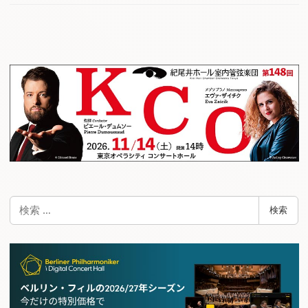
検
検索
索