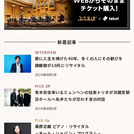
新着記事
INTERVIEW
歌に人生を捧げた40年、多くの人にその歓びを
錦織健が10月にリサイタル
2026年8月9日
PICK UP
青木尚佳率いるミュンヘンの弦楽トリオが浜離宮朝
日ホールへ――名手たちが交わす音の対話
2026年8月8日
Pick Up
桑原志織 ピアノ・リサイタル
－オール・ショパン・プログラム－