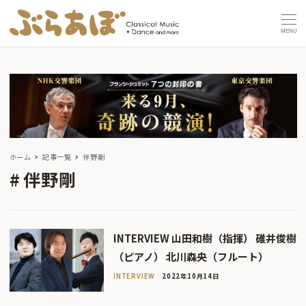
MENU
ホーム
記事一覧
伴野剛
伴野剛
INTERVIEW 山田和樹（指揮） 碓井俊樹
（ピアノ） 北川森央（フルート）
INTERVIEW
2022年10月14日