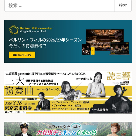
検
検索
索