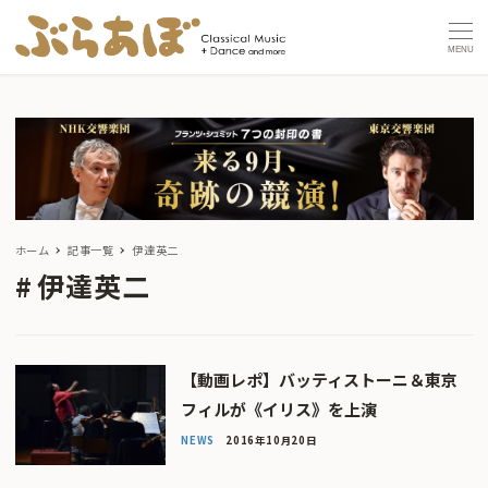
MENU
ホーム
記事一覧
伊達英二
伊達英二
【動画レポ】バッティストーニ＆東京
フィルが《イリス》を上演
NEWS
2016年10月20日