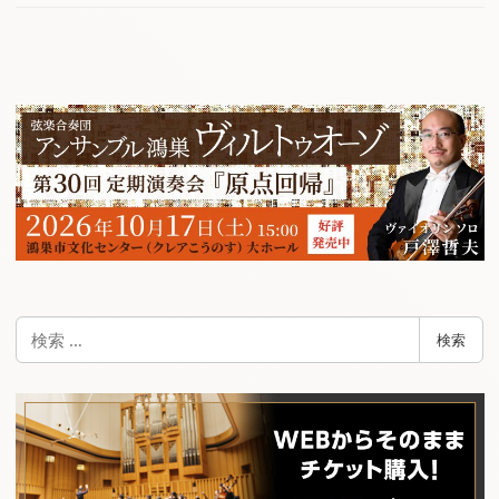
検
検索
索