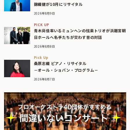
錦織健が10月にリサイタル
2026年8月9日
PICK UP
青木尚佳率いるミュンヘンの弦楽トリオが浜離宮朝
日ホールへ――名手たちが交わす音の対話
2026年8月8日
Pick Up
桑原志織 ピアノ・リサイタル
－オール・ショパン・プログラム－
2026年8月7日