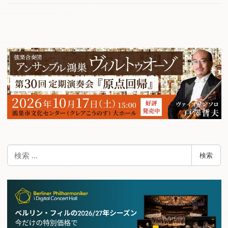
検
検索
索