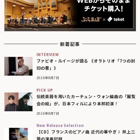
新着記事
INTERVIEW
ファビオ・ルイージが語る 《オラトリオ「7つの封
印の書」》
2026年8月7日
PICK UP
伝統楽器を用いたカーチュン・ウォン編曲の「展覧
会の絵」が、日本フィルにより本邦初演！
2026年8月7日
New Release Selection
【CD】フランスのピアノ曲 近代の華やぎⅠ 井上二
葉の演奏記録