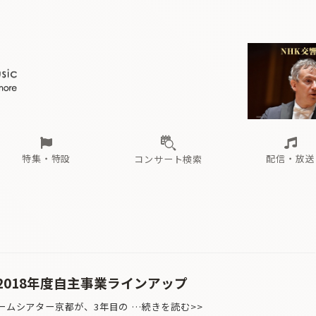
ール
（毎月更新）
東
電子版（無料・月刊）
トピックス
関西
フェスタサマーミューザKAWASAKI 2026
北海道・東北
注目公演
配布場所
インタビュー
中部
定期購読
中国・四国
CD新譜
N響＆東響 《7つ
九州・沖縄
書籍近刊
ロが推す！間違いないオーケストラコンサート
過去の特集
の先と
ブ配信スケジュール
さ
オーケストラの楽屋から
た
な
有料ライブ配信スケジュール
は
ま
や
海の向こうの音楽家
ら
わ
Aからの
載
特集・特設
配信・放送
コンサート検索
ール
（毎月更新）
東
電子版（無料・月刊）
トピックス
関西
フェスタサマーミューザKAWASAKI 2026
北海道・東北
注目公演
配布場所
インタビュー
中部
定期購読
中国・四国
CD新譜
N響＆東響 《7つ
九州・沖縄
書籍近刊
ロが推す！間違いないオーケストラコンサート
過去の特集
の先と
ブ配信スケジュール
さ
オーケストラの楽屋から
た
な
有料ライブ配信スケジュール
は
ま
や
海の向こうの音楽家
ら
わ
Aからの
載
2018年度自主事業ラインアップ
ームシアター京都が、3年目の …続きを読む>>