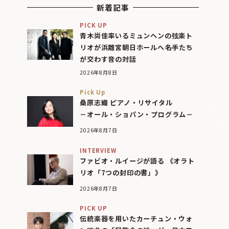
新着記事
PICK UP
青木尚佳率いるミュンヘンの弦楽ト
リオが浜離宮朝日ホールへ――名手たち
が交わす音の対話
2026年8月8日
Pick Up
桑原志織 ピアノ・リサイタル
－オール・ショパン・プログラム－
2026年8月7日
INTERVIEW
ファビオ・ルイージが語る 《オラト
リオ「7つの封印の書」》
2026年8月7日
PICK UP
伝統楽器を用いたカーチュン・ウォ