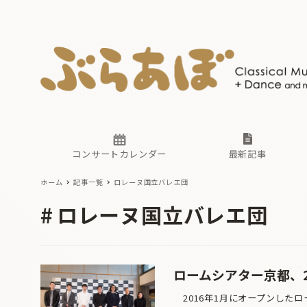
ニュース
ヤマハホ
番組一覧
東京・関
ぶらあぼ
現場のプ
古楽とそ
無料ライ
あ
か
過去の連
コンサートカレンダー
最新記事
ホーム
記事一覧
ロレーヌ国立バレエ団
ニュース
ヤマハホ
番組一覧
東京・関
ぶらあぼ
ロレーヌ国立バレエ団
現場のプ
古楽とそ
無料ライ
あ
か
過去の連
ロームシアター京都、
2016年1月にオープンしたロ