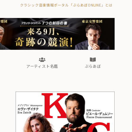
クラシック音楽情報ポータル「ぶらあぼONLINE」とは
の封印の書》
海外公演
FROM編集部
眺望
ぶらあぼブラス！
フォルテピアノ・オデッセイ
アーティスト名鑑
ぶらあぼ
の封印の書》
海外公演
FROM編集部
眺望
ぶらあぼブラス！
フォルテピアノ・オデッセイ