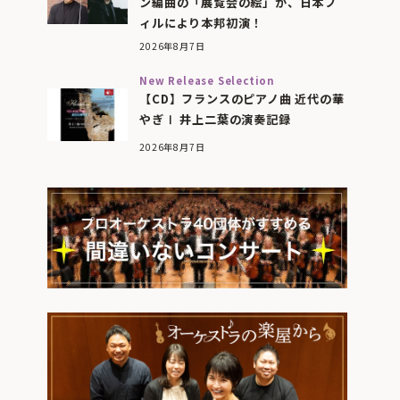
ン編曲の「展覧会の絵」が、日本フ
ィルにより本邦初演！
2026年8月7日
New Release Selection
【CD】フランスのピアノ曲 近代の華
やぎⅠ 井上二葉の演奏記録
2026年8月7日