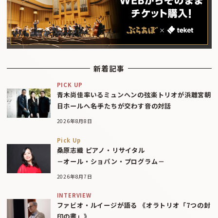
新着記事
PICK UP
青木尚佳率いるミュンヘンの弦楽トリオが浜離宮朝
日ホールへ――名手たちが交わす音の対話
2026年8月8日
Pick Up
桑原志織 ピアノ・リサイタル
－オール・ショパン・プログラム－
2026年8月7日
INTERVIEW
ファビオ・ルイージが語る 《オラトリオ「7つの封
印の書」》