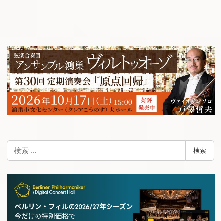
検
検索
索