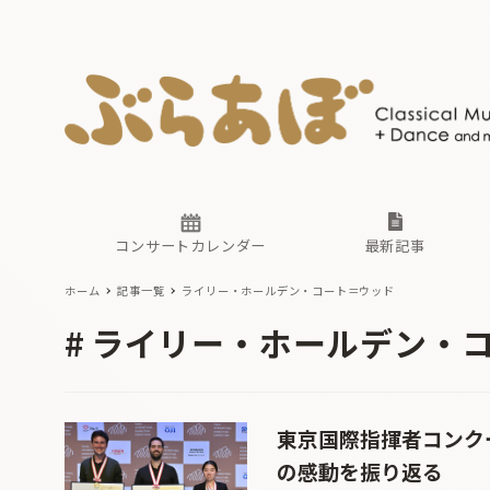
ニュース
ヤマハホ
番組一覧
東京・関
ぶらあぼ
現場のプ
古楽とそ
無料ライ
あ
か
過去の連
コンサートカレンダー
最新記事
ホーム
記事一覧
ライリー・ホールデン・コート＝ウッド
ニュース
ヤマハホ
番組一覧
東京・関
ぶらあぼ
ライリー・ホールデン・
現場のプ
古楽とそ
無料ライ
あ
か
過去の連
東京国際指揮者コンクー
の感動を振り返る