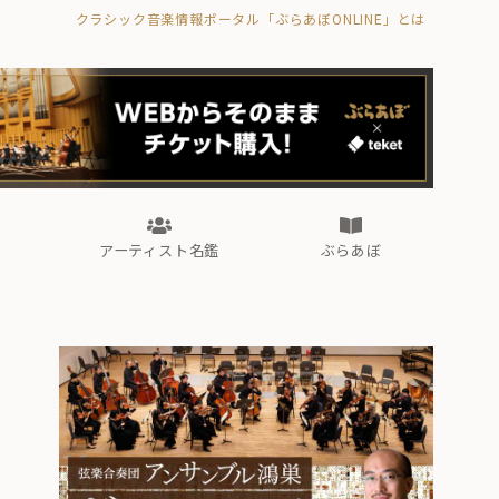
クラシック音楽情報ポータル「ぶらあぼONLINE」とは
の封印の書》
海外公演
FROM編集部
眺望
ぶらあぼブラス！
フォルテピアノ・オデッセイ
アーティスト名鑑
ぶらあぼ
の封印の書》
海外公演
FROM編集部
眺望
ぶらあぼブラス！
フォルテピアノ・オデッセイ