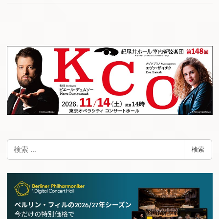
検
検索
索