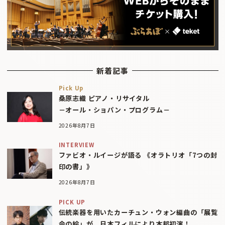
新着記事
Pick Up
桑原志織 ピアノ・リサイタル
－オール・ショパン・プログラム－
2026年8月7日
INTERVIEW
ファビオ・ルイージが語る 《オラトリオ「7つの封
印の書」》
2026年8月7日
PICK UP
伝統楽器を用いたカーチュン・ウォン編曲の「展覧
会の絵」が、日本フィルにより本邦初演！