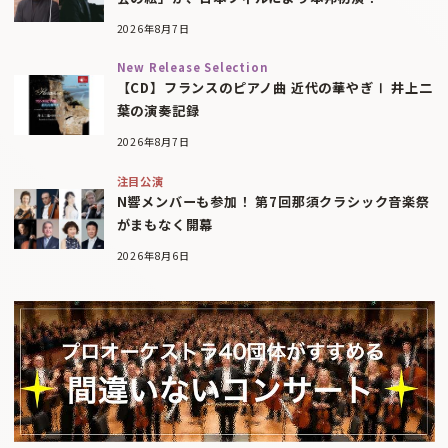
2026年8月7日
New Release Selection
【CD】フランスのピアノ曲 近代の華やぎⅠ 井上二
葉の演奏記録
2026年8月7日
注目公演
N響メンバーも参加！ 第7回那須クラシック音楽祭
がまもなく開幕
2026年8月6日