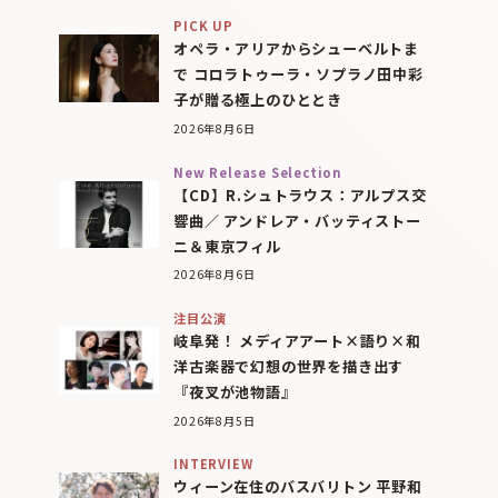
PICK UP
オペラ・アリアからシューベルトま
で コロラトゥーラ・ソプラノ田中彩
子が贈る極上のひととき
2026年8月6日
New Release Selection
【CD】R.シュトラウス：アルプス交
響曲／ アンドレア・バッティストー
ニ＆東京フィル
2026年8月6日
注目公演
岐阜発！ メディアアート×語り×和
洋古楽器で幻想の世界を描き出す
『夜叉が池物語』
2026年8月5日
INTERVIEW
ウィーン在住のバスバリトン 平野和