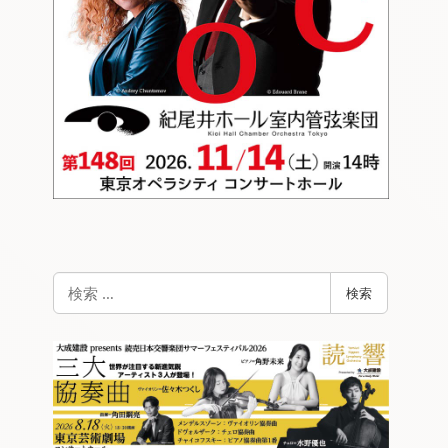
検
検索
索