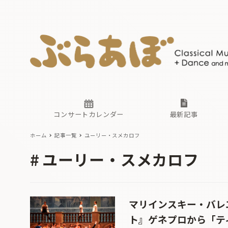
ニュース
ヤマハホ
番組一覧
東京・関
ぶらあぼ
現場のプ
古楽とそ
無料ライ
あ
か
過去の連
コンサートカレンダー
最新記事
ホーム
記事一覧
ユーリー・スメカロフ
ニュース
ヤマハホ
番組一覧
東京・関
ぶらあぼ
ユーリー・スメカロフ
現場のプ
古楽とそ
無料ライ
あ
か
過去の連
マリインスキー・バレエ
ト』ゲネプロから「テ