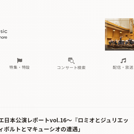
ール
（毎月更新）
東
電子版（無料・月刊）
トピックス
関西
フェスタサマーミューザKAWASAKI 2026
北海道・東北
注目公演
配布場所
インタビュー
中部
定期購読
中国・四国
CD新譜
N響＆東響 《7つ
九州・沖縄
書籍近刊
ロが推す！間違いないオーケストラコンサート
過去の特集
の先と
ブ配信スケジュール
さ
オーケストラの楽屋から
た
な
有料ライブ配信スケジュール
は
ま
や
海の向こうの音楽家
ら
わ
Aからの
載
特集・特設
配信・放送
コンサート検索
ール
（毎月更新）
東
電子版（無料・月刊）
トピックス
関西
フェスタサマーミューザKAWASAKI 2026
北海道・東北
注目公演
配布場所
インタビュー
中部
定期購読
中国・四国
CD新譜
N響＆東響 《7つ
九州・沖縄
書籍近刊
ロが推す！間違いないオーケストラコンサート
過去の特集
の先と
ブ配信スケジュール
さ
オーケストラの楽屋から
た
な
有料ライブ配信スケジュール
は
ま
や
海の向こうの音楽家
ら
わ
Aからの
載
日本公演レポートvol.16〜『ロミオとジュリエッ
ィボルトとマキューシオの遭遇」