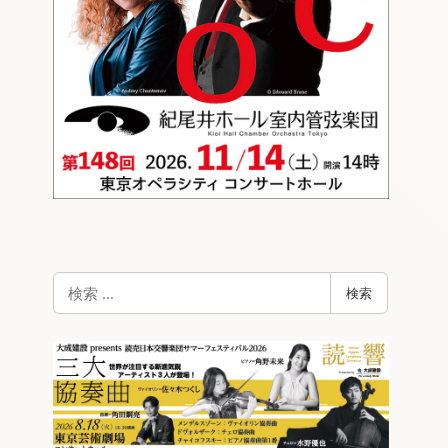
検
検索
索