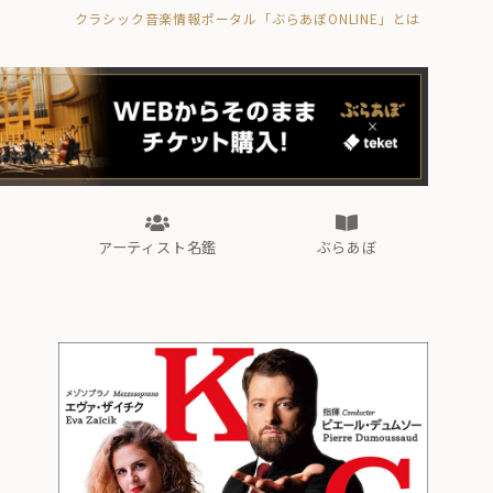
クラシック音楽情報ポータル「ぶらあぼONLINE」とは
の封印の書》
海外公演
FROM編集部
眺望
ぶらあぼブラス！
フォルテピアノ・オデッセイ
アーティスト名鑑
ぶらあぼ
の封印の書》
海外公演
FROM編集部
眺望
ぶらあぼブラス！
フォルテピアノ・オデッセイ