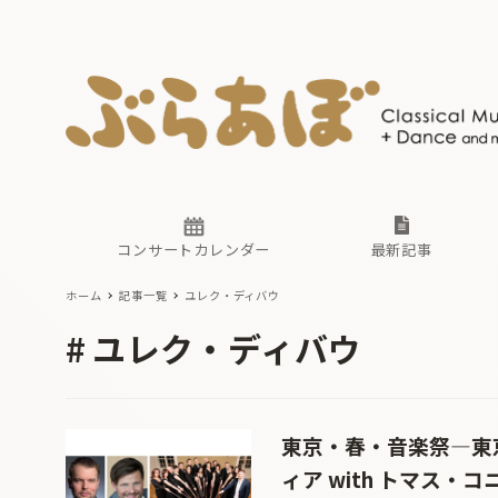
ニュース
ヤマハホ
番組一覧
東京・関
ぶらあぼ
現場のプ
古楽とそ
無料ライ
あ
か
過去の連
コンサートカレンダー
最新記事
ホーム
記事一覧
ユレク・ディバウ
ニュース
ヤマハホ
番組一覧
東京・関
ぶらあぼ
ユレク・ディバウ
現場のプ
古楽とそ
無料ライ
あ
か
過去の連
東京・春・音楽祭―東京
ィア with トマス