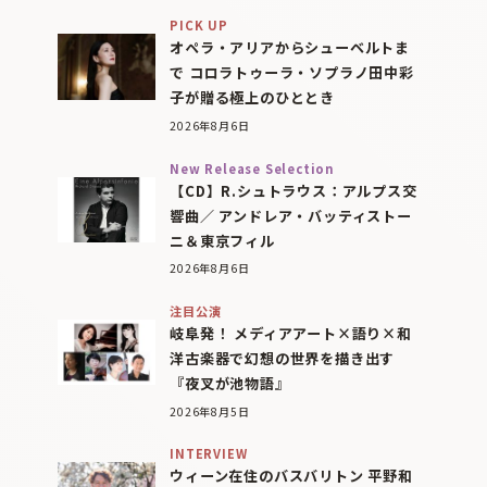
PICK UP
オペラ・アリアからシューベルトま
で コロラトゥーラ・ソプラノ田中彩
子が贈る極上のひととき
2026年8月6日
New Release Selection
【CD】R.シュトラウス：アルプス交
響曲／ アンドレア・バッティストー
ニ＆東京フィル
2026年8月6日
注目公演
岐阜発！ メディアアート×語り×和
洋古楽器で幻想の世界を描き出す
『夜叉が池物語』
2026年8月5日
INTERVIEW
ウィーン在住のバスバリトン 平野和