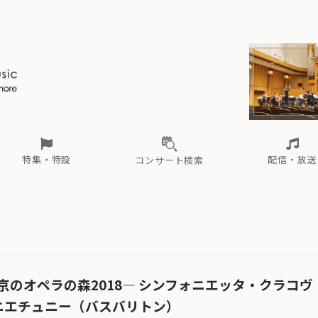
ール
（毎月更新）
東
電子版（無料・月刊）
トピックス
関西
フェスタサマーミューザKAWASAKI 2026
北海道・東北
注目公演
配布場所
インタビュー
中部
定期購読
中国・四国
CD新譜
N響＆東響 《7つ
九州・沖縄
書籍近刊
ロが推す！間違いないオーケストラコンサート
過去の特集
の先と
ブ配信スケジュール
さ
オーケストラの楽屋から
た
な
有料ライブ配信スケジュール
は
ま
や
海の向こうの音楽家
ら
わ
Aからの
載
特集・特設
配信・放送
コンサート検索
ール
（毎月更新）
東
電子版（無料・月刊）
トピックス
関西
フェスタサマーミューザKAWASAKI 2026
北海道・東北
注目公演
配布場所
インタビュー
中部
定期購読
中国・四国
CD新譜
N響＆東響 《7つ
九州・沖縄
書籍近刊
ロが推す！間違いないオーケストラコンサート
過去の特集
の先と
ブ配信スケジュール
さ
オーケストラの楽屋から
た
な
有料ライブ配信スケジュール
は
ま
や
海の向こうの音楽家
ら
わ
Aからの
載
のオペラの森2018― シンフォニエッタ・クラコヴ
・コニエチュニー（バスバリトン）