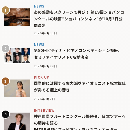
NEWS
あの感動をスクリーンで再び！ 第19回ショパンコ
ンクールの映画“ショパコンシネマ”が10月2日公
開決定
2026年7月31日
NEWS
第50回ピティナ・ピアノコンペティション特級、
セミファイナリスト6名が決定
2026年7月29日
PICK UP
国際的に活躍する実力派ヴァイオリニスト松本紘佳
が奏でる極上の響き
2026年8月2日
INTERVIEW
神戸国際フルートコンクール優勝者、日本ツアーへ
の期待を語る
INTERVIEW ファビアン・ヨハネス・エッガー