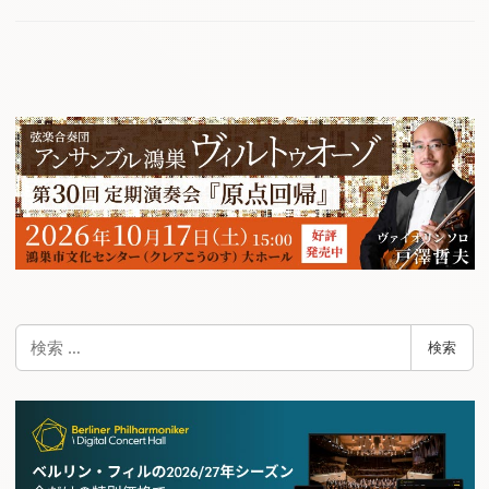
検
検索
索