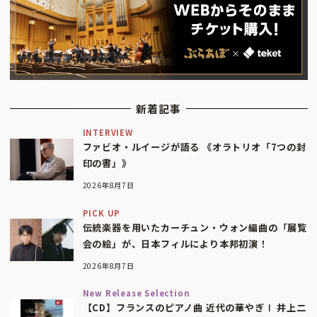
新着記事
INTERVIEW
ファビオ・ルイージが語る 《オラトリオ「7つの封
印の書」》
2026年8月7日
PICK UP
伝統楽器を用いたカーチュン・ウォン編曲の「展覧
会の絵」が、日本フィルにより本邦初演！
2026年8月7日
New Release Selection
【CD】フランスのピアノ曲 近代の華やぎⅠ 井上二