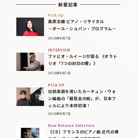
新着記事
Pick Up
桑原志織 ピアノ・リサイタル
－オール・ショパン・プログラム－
2026年8月7日
INTERVIEW
ファビオ・ルイージが語る 《オラト
リオ「7つの封印の書」》
2026年8月7日
PICK UP
伝統楽器を用いたカーチュン・ウォ
ン編曲の「展覧会の絵」が、日本フ
ィルにより本邦初演！
2026年8月7日
New Release Selection
【CD】フランスのピアノ曲 近代の華