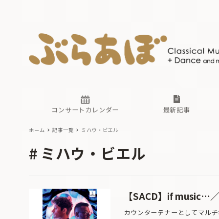
ニュース
ヤマハホ
番組一覧
東京・関
ぶらあぼ
現場のプ
古楽とそ
無料ライ
あ
か
過去の連
コンサートカレンダー
最新記事
ホーム
記事一覧
ミハウ・ビエル
ニュース
ヤマハホ
番組一覧
東京・関
ぶらあぼ
ミハウ・ビエル
現場のプ
古楽とそ
無料ライ
あ
か
過去の連
【SACD】if mus
カウンターテナーとしてマルチ