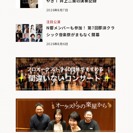
やぎⅠ 井上二葉の演奏記録
2026年8月7日
注目公演
N響メンバーも参加！ 第7回那須クラ
シック音楽祭がまもなく開幕
2026年8月6日