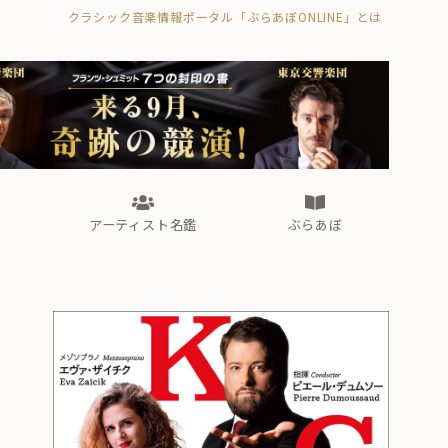
クラシック音楽情報ポータル「ぶらあぼONLINE」とは
の封印の書》
海外公演
FROM編集部
眺望
ぶらあぼブラス！
フォルテピアノ・オデッセイ
アーティスト名鑑
ぶらあぼ
の封印の書》
海外公演
FROM編集部
眺望
ぶらあぼブラス！
フォルテピアノ・オデッセイ