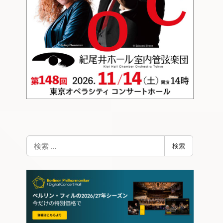
検
検索
索