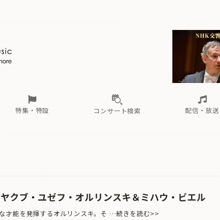
ール
（毎月更新）
東
電子版（無料・月刊）
トピックス
関西
フェスタサマーミューザKAWASAKI 2026
北海道・東北
注目公演
配布場所
インタビュー
中部
定期購読
中国・四国
CD新譜
N響＆東響 《7つ
九州・沖縄
書籍近刊
ロが推す！間違いないオーケストラコンサート
過去の特集
の先と
ブ配信スケジュール
さ
オーケストラの楽屋から
た
な
有料ライブ配信スケジュール
は
ま
や
海の向こうの音楽家
ら
わ
Aからの
載
特集・特設
配信・放送
コンサート検索
ール
（毎月更新）
東
電子版（無料・月刊）
トピックス
関西
フェスタサマーミューザKAWASAKI 2026
北海道・東北
注目公演
配布場所
インタビュー
中部
定期購読
中国・四国
CD新譜
N響＆東響 《7つ
九州・沖縄
書籍近刊
ロが推す！間違いないオーケストラコンサート
過去の特集
の先と
ブ配信スケジュール
さ
オーケストラの楽屋から
た
な
有料ライブ配信スケジュール
は
ま
や
海の向こうの音楽家
ら
わ
Aからの
載
ic…／ヤクブ・ユゼフ・オルリンスキ＆ミハウ・ビエル
な才能を発揮するオルリンスキ。そ …続きを読む>>