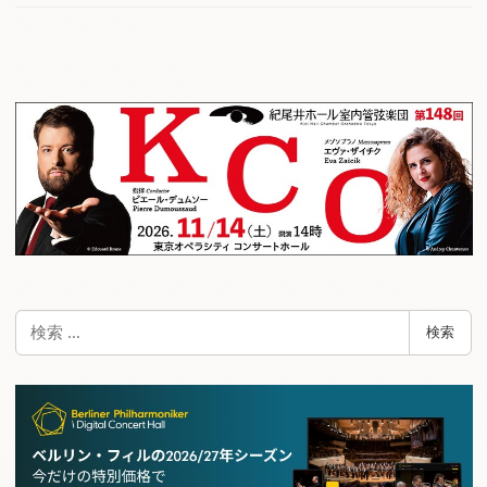
検
検索
索