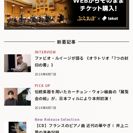
新着記事
INTERVIEW
ファビオ・ルイージが語る 《オラトリオ「7つの封
印の書」》
2026年8月7日
PICK UP
伝統楽器を用いたカーチュン・ウォン編曲の「展覧
会の絵」が、日本フィルにより本邦初演！
2026年8月7日
New Release Selection
【CD】フランスのピアノ曲 近代の華やぎⅠ 井上二
葉の演奏記録