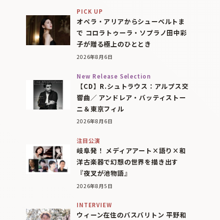
PICK UP
オペラ・アリアからシューベルトま
で コロラトゥーラ・ソプラノ田中彩
子が贈る極上のひととき
2026年8月6日
New Release Selection
【CD】R.シュトラウス：アルプス交
響曲／ アンドレア・バッティストー
ニ＆東京フィル
2026年8月6日
注目公演
岐阜発！ メディアアート×語り×和
洋古楽器で幻想の世界を描き出す
『夜叉が池物語』
2026年8月5日
INTERVIEW
ウィーン在住のバスバリトン 平野和