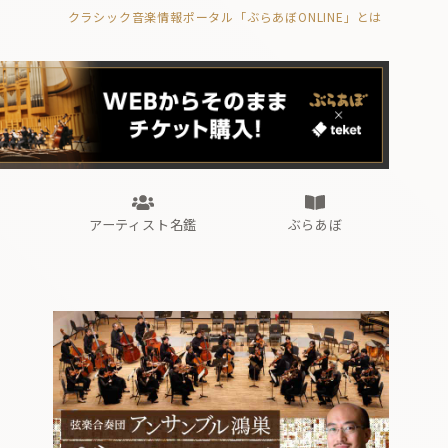
クラシック音楽情報ポータル「ぶらあぼONLINE」とは
の封印の書》
海外公演
FROM編集部
眺望
ぶらあぼブラス！
フォルテピアノ・オデッセイ
アーティスト名鑑
ぶらあぼ
の封印の書》
海外公演
FROM編集部
眺望
ぶらあぼブラス！
フォルテピアノ・オデッセイ