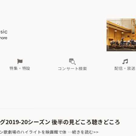
ール
（毎月更新）
東
電子版（無料・月刊）
トピックス
関西
フェスタサマーミューザKAWASAKI 2026
北海道・東北
注目公演
配布場所
インタビュー
中部
定期購読
中国・四国
CD新譜
N響＆東響 《7つ
九州・沖縄
書籍近刊
ロが推す！間違いないオーケストラコンサート
過去の特集
の先と
ブ配信スケジュール
さ
オーケストラの楽屋から
た
な
有料ライブ配信スケジュール
は
ま
や
海の向こうの音楽家
ら
わ
Aからの
載
特集・特設
配信・放送
コンサート検索
ール
（毎月更新）
東
電子版（無料・月刊）
トピックス
関西
フェスタサマーミューザKAWASAKI 2026
北海道・東北
注目公演
配布場所
インタビュー
中部
定期購読
中国・四国
CD新譜
N響＆東響 《7つ
九州・沖縄
書籍近刊
ロが推す！間違いないオーケストラコンサート
過去の特集
の先と
ブ配信スケジュール
さ
オーケストラの楽屋から
た
な
有料ライブ配信スケジュール
は
ま
や
海の向こうの音楽家
ら
わ
Aからの
載
グ2019-20シーズン 後半の見どころ聴きどころ
歌劇場のハイライトを映画館で体 …続きを読む>>