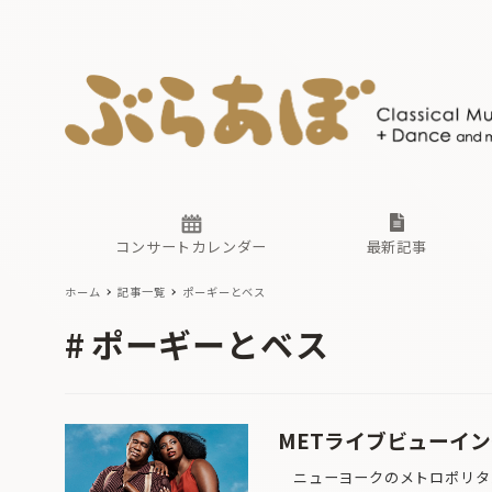
ニュース
ヤマハホ
番組一覧
東京・関
ぶらあぼ
現場のプ
古楽とそ
無料ライ
あ
か
過去の連
コンサートカレンダー
最新記事
ホーム
記事一覧
ポーギーとベス
ニュース
ヤマハホ
番組一覧
東京・関
ぶらあぼ
ポーギーとベス
現場のプ
古楽とそ
無料ライ
あ
か
過去の連
METライブビューイン
ニューヨークのメトロポリタン