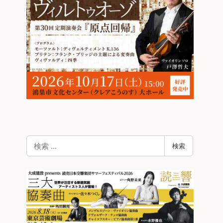
検
検索
索