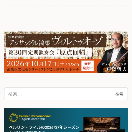
検
検索
索