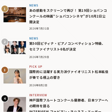
NEWS
あの感動をスクリーンで再び！ 第19回ショパンコ
ンクールの映画“ショパコンシネマ”が10月2日公
開決定
2026年7月31日
NEWS
第50回ピティナ・ピアノコンペティション特級、
セミファイナリスト6名が決定
2026年7月29日
PICK UP
国際的に活躍する実力派ヴァイオリニスト松本紘佳
が奏でる極上の響き
2026年8月2日
INTERVIEW
神戸国際フルートコンクール優勝者、日本ツアーへ
の期待を語る
INTERVIEW ファビアン・ヨハネス・エッガー