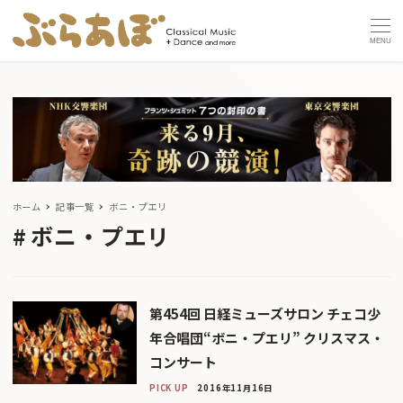
MENU
ホーム
記事一覧
ボニ・プエリ
ボニ・プエリ
第454回 日経ミューズサロン チェコ少
年合唱団“ボニ・プエリ” クリスマス・
コンサート
PICK UP
2016年11月16日