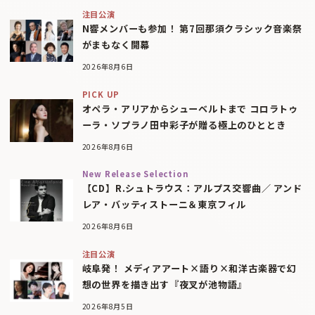
注目公演
N響メンバーも参加！ 第7回那須クラシック音楽祭
がまもなく開幕
2026年8月6日
PICK UP
オペラ・アリアからシューベルトまで コロラトゥ
ーラ・ソプラノ田中彩子が贈る極上のひととき
2026年8月6日
New Release Selection
【CD】R.シュトラウス：アルプス交響曲／ アンド
レア・バッティストーニ＆東京フィル
2026年8月6日
注目公演
岐阜発！ メディアアート×語り×和洋古楽器で幻
想の世界を描き出す『夜叉が池物語』
2026年8月5日