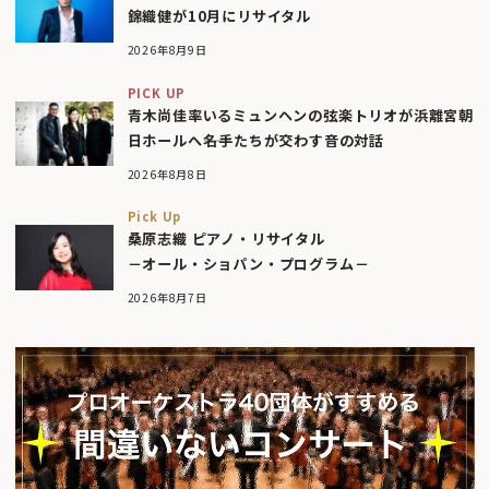
錦織健が10月にリサイタル
2026年8月9日
PICK UP
青木尚佳率いるミュンヘンの弦楽トリオが浜離宮朝
日ホールへ――名手たちが交わす音の対話
2026年8月8日
Pick Up
桑原志織 ピアノ・リサイタル
－オール・ショパン・プログラム－
2026年8月7日