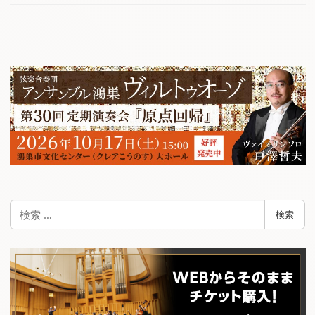
検
検索
索