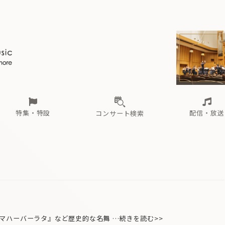
ール
（毎月更新）
東
電子版（無料・月刊）
トピックス
関西
フェスタサマーミューザKAWASAKI 2026
北海道・東北
注目公演
配布場所
インタビュー
中部
定期購読
中国・四国
CD新譜
N響＆東響 《7つ
九州・沖縄
書籍近刊
ロが推す！間違いないオーケストラコンサート
過去の特集
の先と
ブ配信スケジュール
さ
オーケストラの楽屋から
た
な
有料ライブ配信スケジュール
は
ま
や
海の向こうの音楽家
ら
わ
Aからの
載
特集・特設
配信・放送
コンサート検索
ール
（毎月更新）
東
電子版（無料・月刊）
トピックス
関西
フェスタサマーミューザKAWASAKI 2026
北海道・東北
注目公演
配布場所
インタビュー
中部
定期購読
中国・四国
CD新譜
N響＆東響 《7つ
九州・沖縄
書籍近刊
ロが推す！間違いないオーケストラコンサート
過去の特集
の先と
ブ配信スケジュール
さ
オーケストラの楽屋から
た
な
有料ライブ配信スケジュール
は
ま
や
海の向こうの音楽家
ら
わ
Aからの
載
ハーバーラタ』など歴史的な名舞 …続きを読む>>