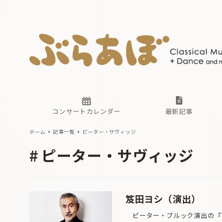
ニュース
ヤマハホ
番組一覧
東京・関
ぶらあぼ
現場のプ
古楽とそ
無料ライ
あ
か
過去の連
コンサートカレンダー
最新記事
ホーム
記事一覧
ピーター・サヴィッジ
ニュース
ヤマハホ
番組一覧
東京・関
ぶらあぼ
ピーター・サヴィッジ
現場のプ
古楽とそ
無料ライ
あ
か
過去の連
笈田ヨシ（演出）
ピーター・ブルック演出の『マ