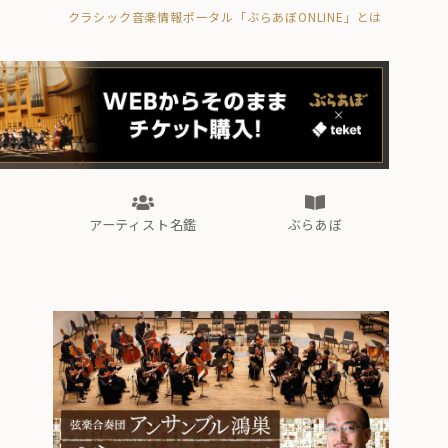
クラシック音楽情報ポータル「ぶらあぼONLINE」とは
の封印の書》
海外公演
FROM編集部
眺望
ぶらあぼブラス！
フォルテピアノ・オデッセイ
アーティスト名鑑
ぶらあぼ
の封印の書》
海外公演
FROM編集部
眺望
ぶらあぼブラス！
フォルテピアノ・オデッセイ