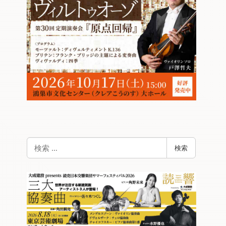
検
検索
索