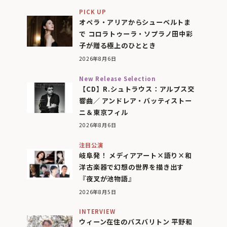
PICK UP
オペラ・アリアからシューベルトま
で コロラトゥーラ・ソプラノ田中彩
子が贈る極上のひととき
2026年8月6日
New Release Selection
【CD】R.シュトラウス：アルプス交
響曲／ アンドレア・バッティストー
ニ＆東京フィル
2026年8月6日
注目公演
岐阜発！ メディアアート×語り×和
洋古楽器で幻想の世界を描き出す
『夜叉が池物語』
2026年8月5日
INTERVIEW
ウィーン在住のバスバリトン 平野和