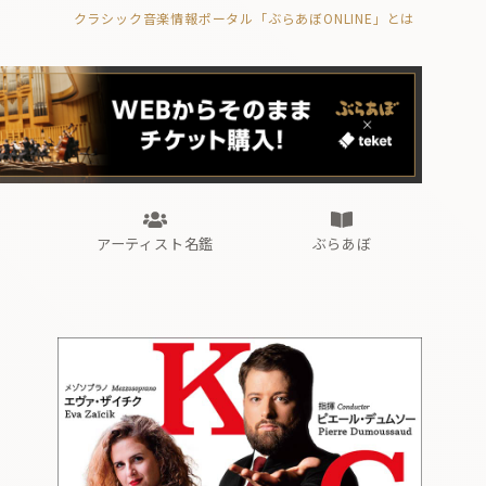
クラシック音楽情報ポータル「ぶらあぼONLINE」とは
の封印の書》
海外公演
FROM編集部
眺望
ぶらあぼブラス！
フォルテピアノ・オデッセイ
アーティスト名鑑
ぶらあぼ
の封印の書》
海外公演
FROM編集部
眺望
ぶらあぼブラス！
フォルテピアノ・オデッセイ