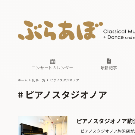
ニュース
ヤマハホ
番組一覧
東京・関
ぶらあぼ
現場のプ
古楽とそ
無料ライ
あ
か
過去の連
コンサートカレンダー
最新記事
ホーム
記事一覧
ピアノスタジオノア
ニュース
ヤマハホ
番組一覧
東京・関
ぶらあぼ
ピアノスタジオノア
現場のプ
古楽とそ
無料ライ
あ
か
過去の連
ピアノスタジオノア駒
ピアノスタジオノア駒沢店が11