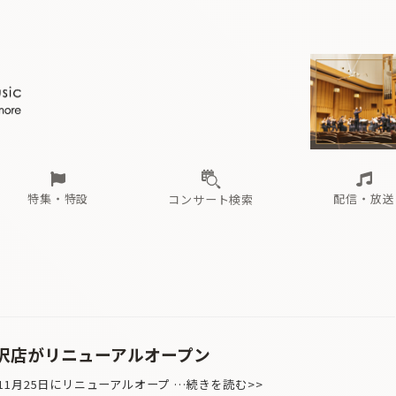
ール
（毎月更新）
東
電子版（無料・月刊）
トピックス
関西
フェスタサマーミューザKAWASAKI 2026
北海道・東北
注目公演
配布場所
インタビュー
中部
定期購読
中国・四国
CD新譜
N響＆東響 《7つ
九州・沖縄
書籍近刊
ロが推す！間違いないオーケストラコンサート
過去の特集
の先と
ブ配信スケジュール
さ
オーケストラの楽屋から
た
な
有料ライブ配信スケジュール
は
ま
や
海の向こうの音楽家
ら
わ
Aからの
載
特集・特設
配信・放送
コンサート検索
ール
（毎月更新）
東
電子版（無料・月刊）
トピックス
関西
フェスタサマーミューザKAWASAKI 2026
北海道・東北
注目公演
配布場所
インタビュー
中部
定期購読
中国・四国
CD新譜
N響＆東響 《7つ
九州・沖縄
書籍近刊
ロが推す！間違いないオーケストラコンサート
過去の特集
の先と
ブ配信スケジュール
さ
オーケストラの楽屋から
た
な
有料ライブ配信スケジュール
は
ま
や
海の向こうの音楽家
ら
わ
Aからの
載
沢店がリニューアルオープン
月25日にリニューアルオープ …続きを読む>>