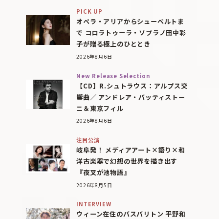
PICK UP
オペラ・アリアからシューベルトま
で コロラトゥーラ・ソプラノ田中彩
子が贈る極上のひととき
2026年8月6日
New Release Selection
【CD】R.シュトラウス：アルプス交
響曲／ アンドレア・バッティストー
ニ＆東京フィル
2026年8月6日
注目公演
岐阜発！ メディアアート×語り×和
洋古楽器で幻想の世界を描き出す
『夜叉が池物語』
2026年8月5日
INTERVIEW
ウィーン在住のバスバリトン 平野和