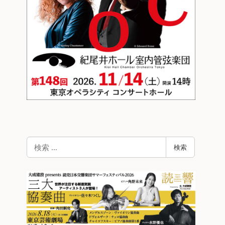
検
検索
索