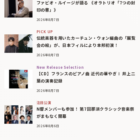
ファビオ・ルイージが語る 《オラトリオ「7つの封
印の書」》
2026年8月7日
PICK UP
伝統楽器を用いたカーチュン・ウォン編曲の「展覧
会の絵」が、日本フィルにより本邦初演！
2026年8月7日
New Release Selection
【CD】フランスのピアノ曲 近代の華やぎⅠ 井上二
葉の演奏記録
2026年8月7日
注目公演
N響メンバーも参加！ 第7回那須クラシック音楽祭
がまもなく開幕
2026年8月6日