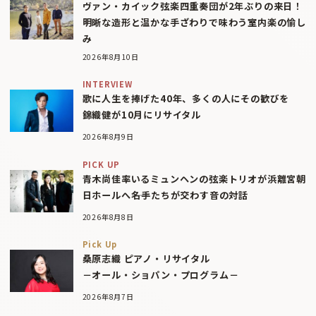
ヴァン・カイック弦楽四重奏団が2年ぶりの来日！
明晰な造形と温かな手ざわりで味わう室内楽の愉し
み
2026年8月10日
INTERVIEW
歌に人生を捧げた40年、多くの人にその歓びを
錦織健が10月にリサイタル
2026年8月9日
PICK UP
青木尚佳率いるミュンヘンの弦楽トリオが浜離宮朝
日ホールへ――名手たちが交わす音の対話
2026年8月8日
Pick Up
桑原志織 ピアノ・リサイタル
－オール・ショパン・プログラム－
2026年8月7日