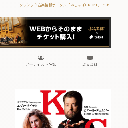
クラシック音楽情報ポータル「ぶらあぼONLINE」とは
の封印の書》
海外公演
FROM編集部
眺望
ぶらあぼブラス！
フォルテピアノ・オデッセイ
アーティスト名鑑
ぶらあぼ
の封印の書》
海外公演
FROM編集部
眺望
ぶらあぼブラス！
フォルテピアノ・オデッセイ