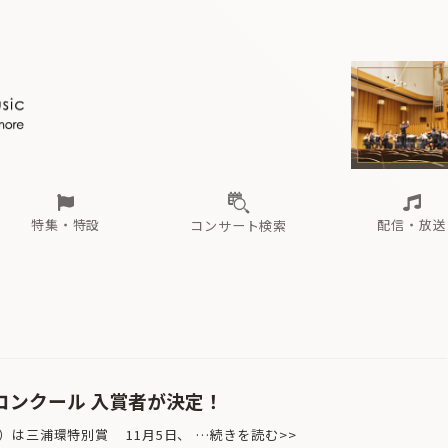
ール
（毎月更新）
東
電子版（無料・月刊）
トピックス
関西
フェスタサマーミューザKAWASAKI 2026
北海道・東北
注目公演
配布場所
インタビュー
中部
定期購読
中国・四国
CD新譜
N響＆東響 《7つ
九州・沖縄
書籍近刊
ロが推す！間違いないオーケストラコンサート
過去の特集
の先と
ブ配信スケジュール
さ
オーケストラの楽屋から
た
な
有料ライブ配信スケジュール
は
ま
や
海の向こうの音楽家
ら
わ
Aからの
載
特集・特設
配信・放送
コンサート検索
ール
（毎月更新）
東
電子版（無料・月刊）
トピックス
関西
フェスタサマーミューザKAWASAKI 2026
北海道・東北
注目公演
配布場所
インタビュー
中部
定期購読
中国・四国
CD新譜
N響＆東響 《7つ
九州・沖縄
書籍近刊
ロが推す！間違いないオーケストラコンサート
過去の特集
の先と
ブ配信スケジュール
さ
オーケストラの楽屋から
た
な
有料ライブ配信スケジュール
は
ま
や
海の向こうの音楽家
ら
わ
Aからの
載
コンクール 入賞者が決定！
は三浦環特別賞 11月5日、 …続きを読む>>