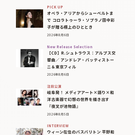
PICK UP
オペラ・アリアからシューベルトま
で コロラトゥーラ・ソプラノ田中彩
子が贈る極上のひととき
2026年8月6日
New Release Selection
【CD】R.シュトラウス：アルプス交
響曲／ アンドレア・バッティストー
ニ＆東京フィル
2026年8月6日
注目公演
岐阜発！ メディアアート×語り×和
洋古楽器で幻想の世界を描き出す
『夜叉が池物語』
2026年8月5日
INTERVIEW
ウィーン在住のバスバリトン 平野和