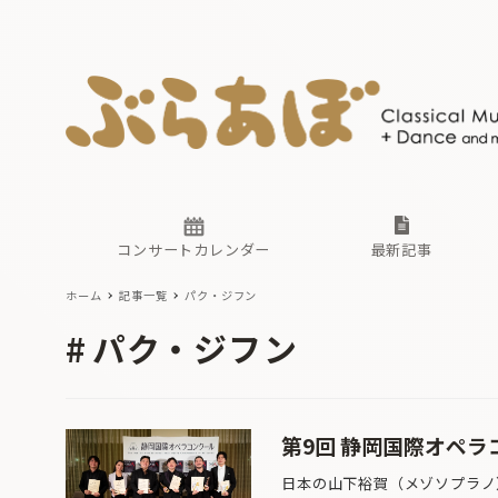
ニュース
ヤマハホ
番組一覧
東京・関
ぶらあぼ
現場のプ
古楽とそ
無料ライ
あ
か
過去の連
コンサートカレンダー
最新記事
ホーム
記事一覧
パク・ジフン
ニュース
ヤマハホ
番組一覧
東京・関
ぶらあぼ
パク・ジフン
現場のプ
古楽とそ
無料ライ
あ
か
過去の連
第9回 静岡国際オペラ
日本の山下裕賀（メゾソプラノ）