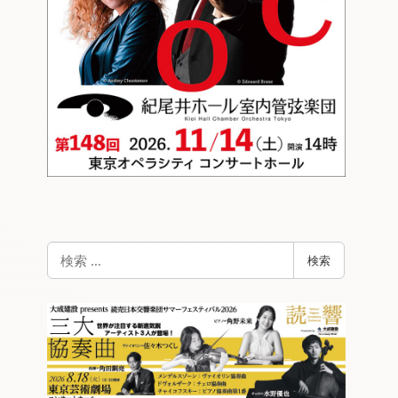
検
検索
索