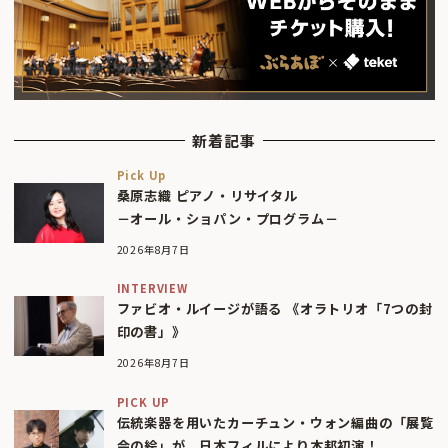
新着記事
Pick Up
桑原志織 ピアノ・リサイタル
－オール・ショパン・プログラム－
2026年8月7日
INTERVIEW
ファビオ・ルイージが語る 《オラトリオ「7つの封
印の書」》
2026年8月7日
PICK UP
伝統楽器を用いたカーチュン・ウォン編曲の「展覧
会の絵」が、日本フィルにより本邦初演！