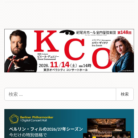
検
検索
索