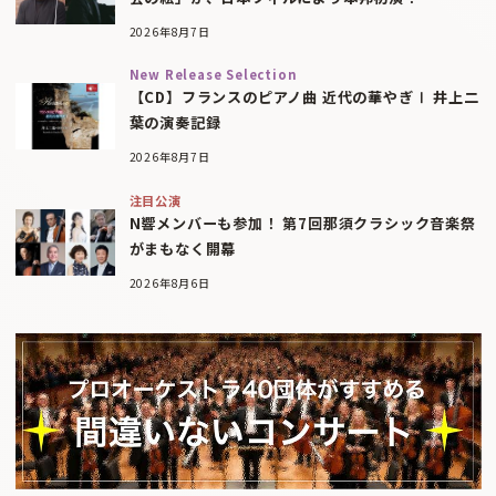
2026年8月7日
New Release Selection
【CD】フランスのピアノ曲 近代の華やぎⅠ 井上二
葉の演奏記録
2026年8月7日
注目公演
N響メンバーも参加！ 第7回那須クラシック音楽祭
がまもなく開幕
2026年8月6日