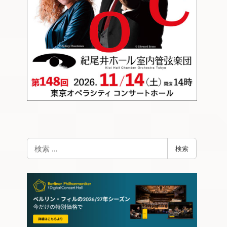
検
検索
索