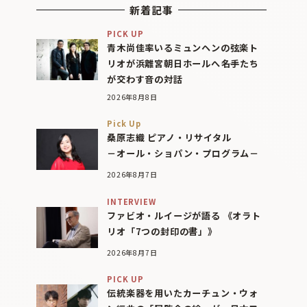
新着記事
PICK UP
青木尚佳率いるミュンヘンの弦楽ト
リオが浜離宮朝日ホールへ――名手たち
が交わす音の対話
2026年8月8日
Pick Up
桑原志織 ピアノ・リサイタル
－オール・ショパン・プログラム－
2026年8月7日
INTERVIEW
ファビオ・ルイージが語る 《オラト
リオ「7つの封印の書」》
2026年8月7日
PICK UP
伝統楽器を用いたカーチュン・ウォ