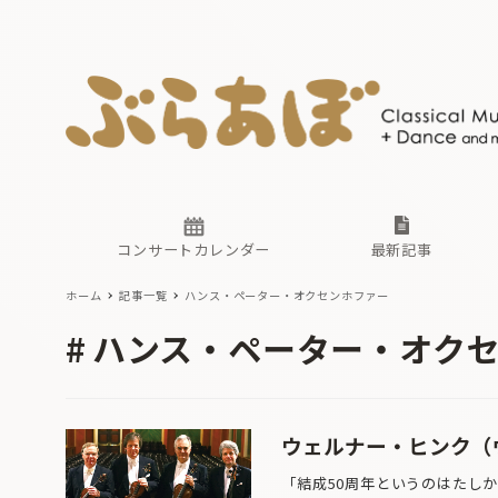
ニュース
ヤマハホ
番組一覧
東京・関
ぶらあぼ
現場のプ
古楽とそ
無料ライ
あ
か
過去の連
コンサートカレンダー
最新記事
ホーム
記事一覧
ハンス・ペーター・オクセンホファー
ニュース
ヤマハホ
番組一覧
東京・関
ぶらあぼ
ハンス・ペーター・オク
現場のプ
古楽とそ
無料ライ
あ
か
過去の連
ウェルナー・ヒンク（
「結成50周年というのはたし