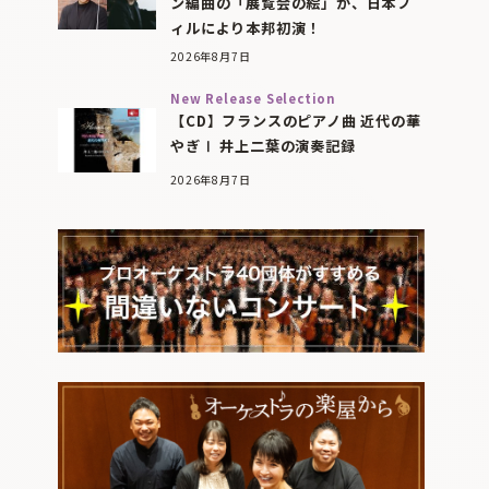
ン編曲の「展覧会の絵」が、日本フ
ィルにより本邦初演！
2026年8月7日
New Release Selection
【CD】フランスのピアノ曲 近代の華
やぎⅠ 井上二葉の演奏記録
2026年8月7日