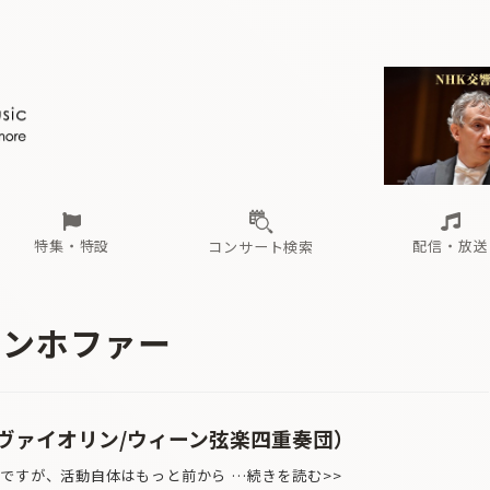
ール
（毎月更新）
東
電子版（無料・月刊）
トピックス
関西
フェスタサマーミューザKAWASAKI 2026
北海道・東北
注目公演
配布場所
インタビュー
中部
定期購読
中国・四国
CD新譜
N響＆東響 《7つ
九州・沖縄
書籍近刊
ロが推す！間違いないオーケストラコンサート
過去の特集
の先と
ブ配信スケジュール
さ
オーケストラの楽屋から
た
な
有料ライブ配信スケジュール
は
ま
や
海の向こうの音楽家
ら
わ
Aからの
載
特集・特設
配信・放送
コンサート検索
ール
（毎月更新）
東
電子版（無料・月刊）
トピックス
関西
フェスタサマーミューザKAWASAKI 2026
北海道・東北
注目公演
配布場所
インタビュー
中部
定期購読
中国・四国
CD新譜
N響＆東響 《7つ
九州・沖縄
書籍近刊
センホファー
ロが推す！間違いないオーケストラコンサート
過去の特集
の先と
ブ配信スケジュール
さ
オーケストラの楽屋から
た
な
有料ライブ配信スケジュール
は
ま
や
海の向こうの音楽家
ら
わ
Aからの
載
ヴァイオリン/ウィーン弦楽四重奏団）
かですが、活動自体はもっと前から …続きを読む>>