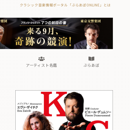
クラシック音楽情報ポータル「ぶらあぼONLINE」とは
の封印の書》
海外公演
FROM編集部
眺望
ぶらあぼブラス！
フォルテピアノ・オデッセイ
アーティスト名鑑
ぶらあぼ
の封印の書》
海外公演
FROM編集部
眺望
ぶらあぼブラス！
フォルテピアノ・オデッセイ