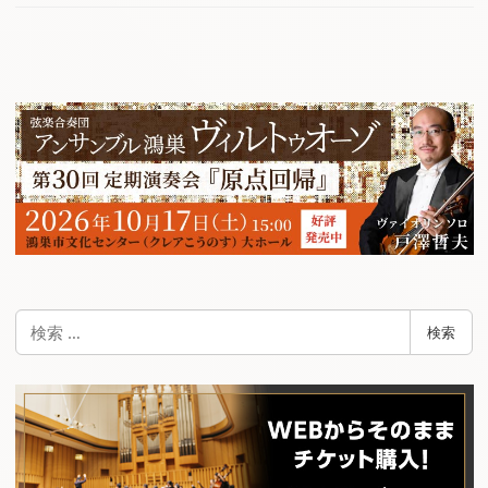
検
検索
索