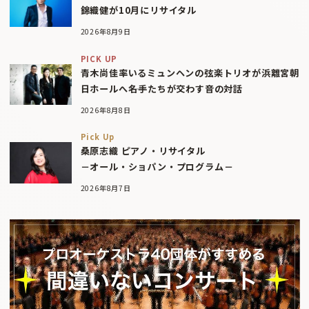
錦織健が10月にリサイタル
2026年8月9日
PICK UP
青木尚佳率いるミュンヘンの弦楽トリオが浜離宮朝
日ホールへ――名手たちが交わす音の対話
2026年8月8日
Pick Up
桑原志織 ピアノ・リサイタル
－オール・ショパン・プログラム－
2026年8月7日