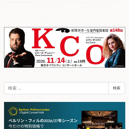
検
検索
索