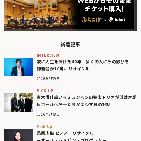
新着記事
INTERVIEW
歌に人生を捧げた40年、多くの人にその歓びを
錦織健が10月にリサイタル
2026年8月9日
PICK UP
青木尚佳率いるミュンヘンの弦楽トリオが浜離宮朝
日ホールへ――名手たちが交わす音の対話
2026年8月8日
Pick Up
桑原志織 ピアノ・リサイタル
－オール・ショパン・プログラム－