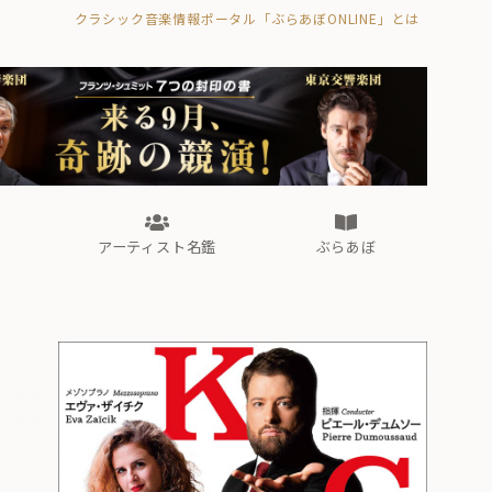
クラシック音楽情報ポータル「ぶらあぼONLINE」とは
の封印の書》
海外公演
FROM編集部
眺望
ぶらあぼブラス！
フォルテピアノ・オデッセイ
アーティスト名鑑
ぶらあぼ
の封印の書》
海外公演
FROM編集部
眺望
ぶらあぼブラス！
フォルテピアノ・オデッセイ