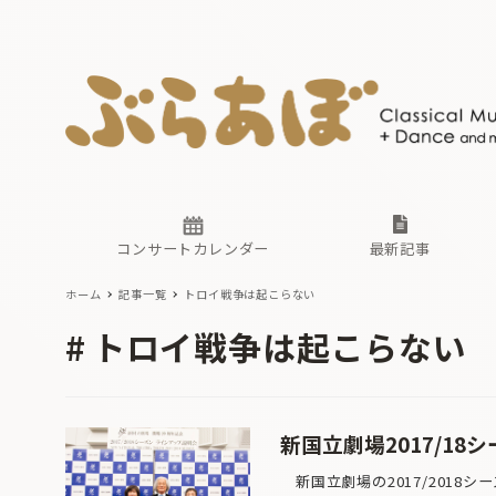
ニュース
ヤマハホ
番組一覧
東京・関
ぶらあぼ
現場のプ
古楽とそ
無料ライ
あ
か
過去の連
コンサートカレンダー
最新記事
ホーム
記事一覧
トロイ戦争は起こらない
ニュース
ヤマハホ
番組一覧
東京・関
ぶらあぼ
トロイ戦争は起こらない
現場のプ
古楽とそ
無料ライ
あ
か
過去の連
新国立劇場2017/1
新国立劇場の2017/2018シ