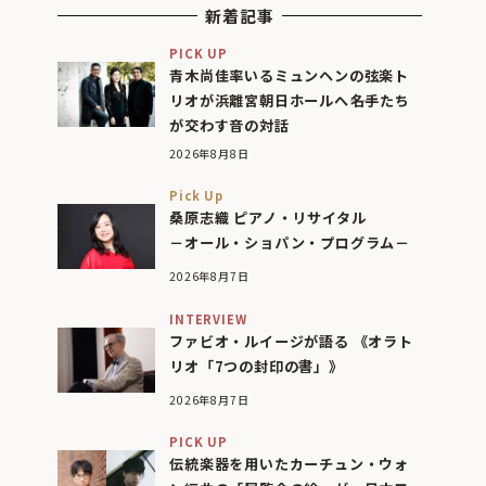
新着記事
PICK UP
青木尚佳率いるミュンヘンの弦楽ト
リオが浜離宮朝日ホールへ――名手たち
が交わす音の対話
2026年8月8日
Pick Up
桑原志織 ピアノ・リサイタル
－オール・ショパン・プログラム－
2026年8月7日
INTERVIEW
ファビオ・ルイージが語る 《オラト
リオ「7つの封印の書」》
2026年8月7日
PICK UP
伝統楽器を用いたカーチュン・ウォ