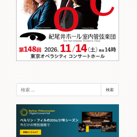
検
検索
索