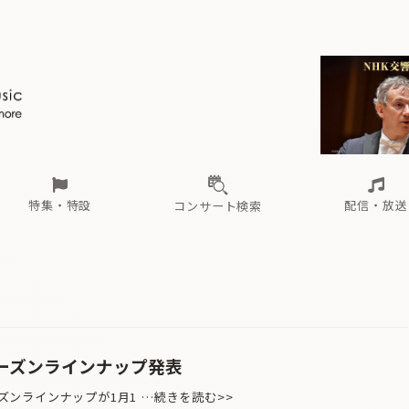
ール
（毎月更新）
東
電子版（無料・月刊）
トピックス
関西
フェスタサマーミューザKAWASAKI 2026
北海道・東北
注目公演
配布場所
インタビュー
中部
定期購読
中国・四国
CD新譜
N響＆東響 《7つ
九州・沖縄
書籍近刊
ロが推す！間違いないオーケストラコンサート
過去の特集
の先と
ブ配信スケジュール
さ
オーケストラの楽屋から
た
な
有料ライブ配信スケジュール
は
ま
や
海の向こうの音楽家
ら
わ
Aからの
載
特集・特設
配信・放送
コンサート検索
ール
（毎月更新）
東
電子版（無料・月刊）
トピックス
関西
フェスタサマーミューザKAWASAKI 2026
北海道・東北
注目公演
配布場所
インタビュー
中部
定期購読
中国・四国
CD新譜
N響＆東響 《7つ
九州・沖縄
書籍近刊
ロが推す！間違いないオーケストラコンサート
過去の特集
の先と
ブ配信スケジュール
さ
オーケストラの楽屋から
た
な
有料ライブ配信スケジュール
は
ま
や
海の向こうの音楽家
ら
わ
Aからの
載
8シーズンラインナップ発表
ーズンラインナップが1月1 …続きを読む>>