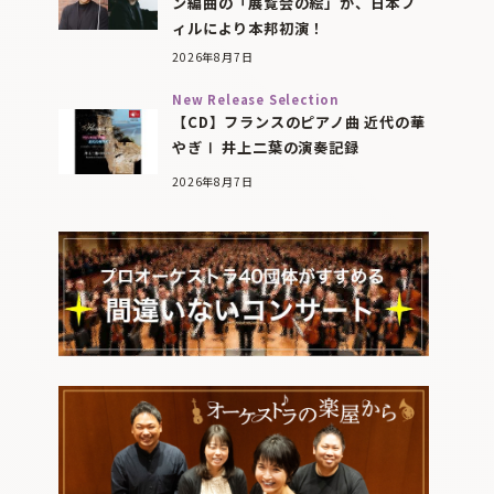
ン編曲の「展覧会の絵」が、日本フ
ィルにより本邦初演！
2026年8月7日
New Release Selection
【CD】フランスのピアノ曲 近代の華
やぎⅠ 井上二葉の演奏記録
2026年8月7日