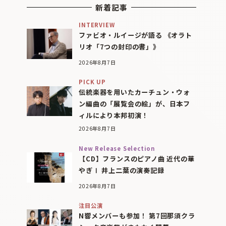
新着記事
INTERVIEW
ファビオ・ルイージが語る 《オラト
リオ「7つの封印の書」》
2026年8月7日
PICK UP
伝統楽器を用いたカーチュン・ウォ
ン編曲の「展覧会の絵」が、日本フ
ィルにより本邦初演！
2026年8月7日
New Release Selection
【CD】フランスのピアノ曲 近代の華
やぎⅠ 井上二葉の演奏記録
2026年8月7日
注目公演
N響メンバーも参加！ 第7回那須クラ