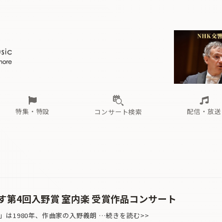
ール
（毎月更新）
東
電子版（無料・月刊）
トピックス
関西
フェスタサマーミューザKAWASAKI 2026
北海道・東北
注目公演
配布場所
インタビュー
中部
定期購読
中国・四国
CD新譜
N響＆東響 《7つ
九州・沖縄
書籍近刊
ロが推す！間違いないオーケストラコンサート
過去の特集
の先と
ブ配信スケジュール
さ
オーケストラの楽屋から
た
な
有料ライブ配信スケジュール
は
ま
や
海の向こうの音楽家
ら
わ
Aからの
載
特集・特設
配信・放送
コンサート検索
ール
（毎月更新）
東
電子版（無料・月刊）
トピックス
関西
フェスタサマーミューザKAWASAKI 2026
北海道・東北
注目公演
配布場所
インタビュー
中部
定期購読
中国・四国
CD新譜
N響＆東響 《7つ
九州・沖縄
書籍近刊
ロが推す！間違いないオーケストラコンサート
過去の特集
の先と
ブ配信スケジュール
さ
オーケストラの楽屋から
た
な
有料ライブ配信スケジュール
は
ま
や
海の向こうの音楽家
ら
わ
Aからの
載
す第4回入野賞 室内楽 受賞作品コンサート
は1980年、作曲家の入野義朗 …続きを読む>>