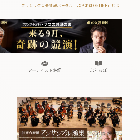
クラシック音楽情報ポータル「ぶらあぼONLINE」とは
の封印の書》
海外公演
FROM編集部
眺望
ぶらあぼブラス！
フォルテピアノ・オデッセイ
アーティスト名鑑
ぶらあぼ
の封印の書》
海外公演
FROM編集部
眺望
ぶらあぼブラス！
フォルテピアノ・オデッセイ