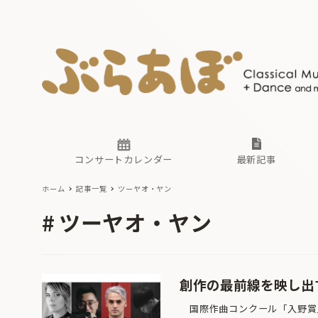
ニュース
ヤマハホ
番組一覧
東京・関
ぶらあぼ
現場のプ
古楽とそ
無料ライ
あ
か
過去の連
コンサートカレンダー
最新記事
ホーム
記事一覧
ツーヤオ・ヤン
ニュース
ヤマハホ
番組一覧
東京・関
ぶらあぼ
ツーヤオ・ヤン
現場のプ
古楽とそ
無料ライ
あ
か
過去の連
創作の最前線を映し出
国際作曲コンクール「入野賞」