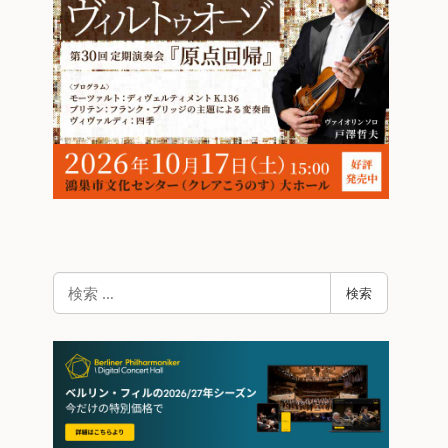
検
検索
索