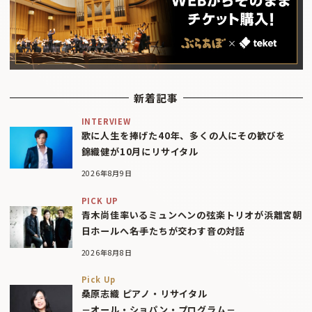
新着記事
INTERVIEW
歌に人生を捧げた40年、多くの人にその歓びを
錦織健が10月にリサイタル
2026年8月9日
PICK UP
青木尚佳率いるミュンヘンの弦楽トリオが浜離宮朝
日ホールへ――名手たちが交わす音の対話
2026年8月8日
Pick Up
桑原志織 ピアノ・リサイタル
－オール・ショパン・プログラム－