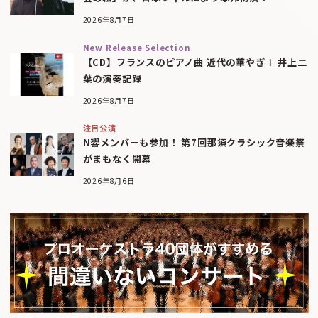
2026年8月7日
New Release Selection
【CD】フランスのピアノ曲 近代の華やぎⅠ 井上二
葉の演奏記録
2026年8月7日
注目公演
N響メンバーも参加！ 第7回那須クラシック音楽祭
がまもなく開幕
2026年8月6日