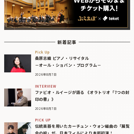
新着記事
Pick Up
桑原志織 ピアノ・リサイタル
－オール・ショパン・プログラム－
2026年8月7日
INTERVIEW
ファビオ・ルイージが語る 《オラトリオ「7つの封
印の書」》
2026年8月7日
PICK UP
伝統楽器を用いたカーチュン・ウォン編曲の「展覧
会の絵」が、日本フィルにより本邦初演！