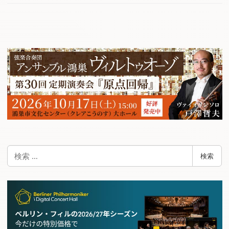
検
検索
索