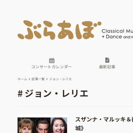
ニュース
ヤマハホ
番組一覧
東京・関
ぶらあぼ
現場のプ
古楽とそ
無料ライ
あ
か
過去の連
コンサートカレンダー
最新記事
ホーム
記事一覧
ジョン・レリエ
ニュース
ヤマハホ
番組一覧
東京・関
ぶらあぼ
ジョン・レリエ
現場のプ
古楽とそ
無料ライ
あ
か
過去の連
スザンナ・マルッキ＆
城》