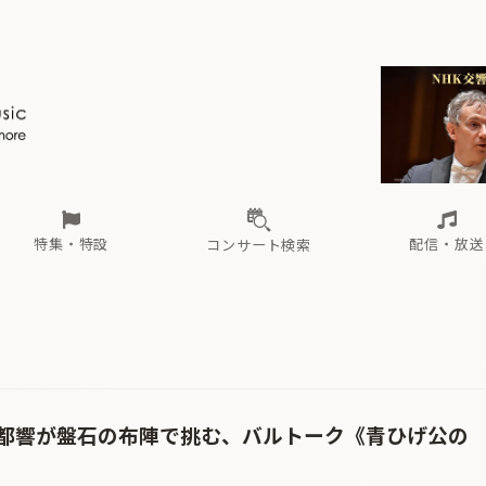
ール
（毎月更新）
東
電子版（無料・月刊）
トピックス
関西
フェスタサマーミューザKAWASAKI 2026
北海道・東北
注目公演
配布場所
インタビュー
中部
定期購読
中国・四国
CD新譜
N響＆東響 《7つ
九州・沖縄
書籍近刊
ロが推す！間違いないオーケストラコンサート
過去の特集
の先と
ブ配信スケジュール
さ
オーケストラの楽屋から
た
な
有料ライブ配信スケジュール
は
ま
や
海の向こうの音楽家
ら
わ
Aからの
載
特集・特設
配信・放送
コンサート検索
ール
（毎月更新）
東
電子版（無料・月刊）
トピックス
関西
フェスタサマーミューザKAWASAKI 2026
北海道・東北
注目公演
配布場所
インタビュー
中部
定期購読
中国・四国
CD新譜
N響＆東響 《7つ
九州・沖縄
書籍近刊
ロが推す！間違いないオーケストラコンサート
過去の特集
の先と
ブ配信スケジュール
さ
オーケストラの楽屋から
た
な
有料ライブ配信スケジュール
は
ま
や
海の向こうの音楽家
ら
わ
Aからの
載
都響が盤石の布陣で挑む、バルトーク《青ひげ公の