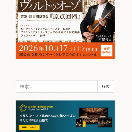
検
検索
索