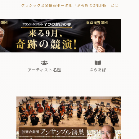
クラシック音楽情報ポータル「ぶらあぼONLINE」とは
の封印の書》
海外公演
FROM編集部
眺望
ぶらあぼブラス！
フォルテピアノ・オデッセイ
アーティスト名鑑
ぶらあぼ
の封印の書》
海外公演
FROM編集部
眺望
ぶらあぼブラス！
フォルテピアノ・オデッセイ