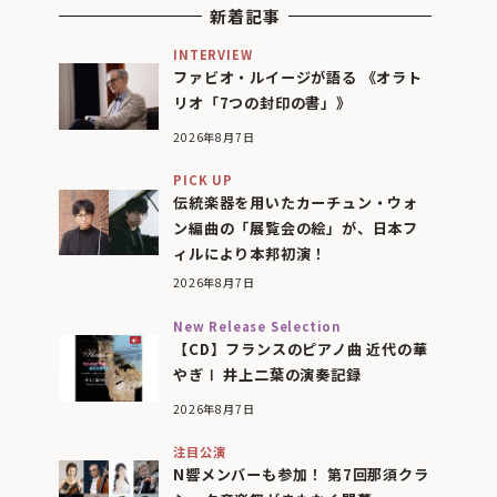
新着記事
INTERVIEW
ファビオ・ルイージが語る 《オラト
リオ「7つの封印の書」》
2026年8月7日
PICK UP
伝統楽器を用いたカーチュン・ウォ
ン編曲の「展覧会の絵」が、日本フ
ィルにより本邦初演！
2026年8月7日
New Release Selection
【CD】フランスのピアノ曲 近代の華
やぎⅠ 井上二葉の演奏記録
2026年8月7日
注目公演
N響メンバーも参加！ 第7回那須クラ