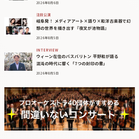
2026年8月6日
注目公演
岐阜発！ メディアアート×語り×和洋古楽器で幻
想の世界を描き出す『夜叉が池物語』
2026年8月5日
INTERVIEW
ウィーン在住のバスバリトン 平野和が語る
混沌の時代に響く「7つの封印の書」
2026年8月5日