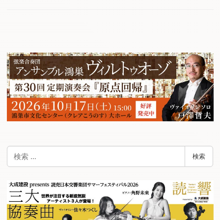
検
検索
索