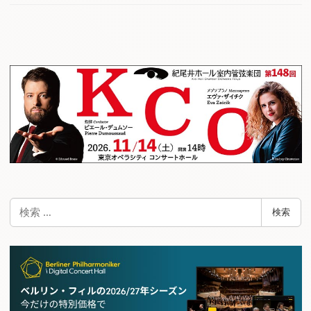
検
検索
索