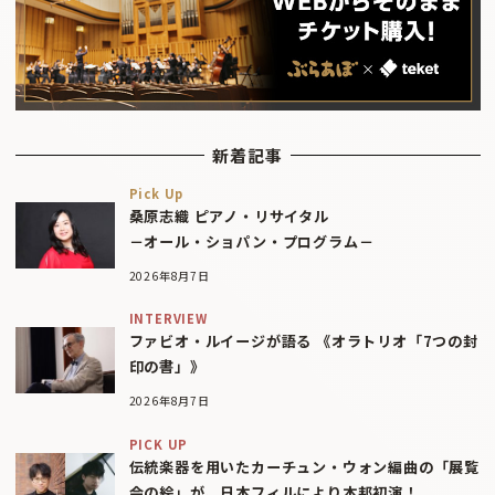
新着記事
Pick Up
桑原志織 ピアノ・リサイタル
－オール・ショパン・プログラム－
2026年8月7日
INTERVIEW
ファビオ・ルイージが語る 《オラトリオ「7つの封
印の書」》
2026年8月7日
PICK UP
伝統楽器を用いたカーチュン・ウォン編曲の「展覧
会の絵」が、日本フィルにより本邦初演！