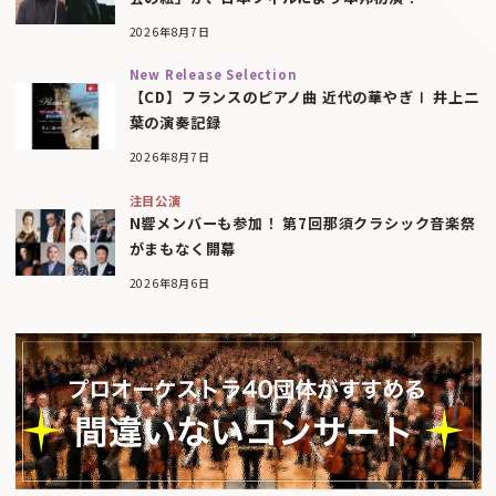
2026年8月7日
New Release Selection
【CD】フランスのピアノ曲 近代の華やぎⅠ 井上二
葉の演奏記録
2026年8月7日
注目公演
N響メンバーも参加！ 第7回那須クラシック音楽祭
がまもなく開幕
2026年8月6日