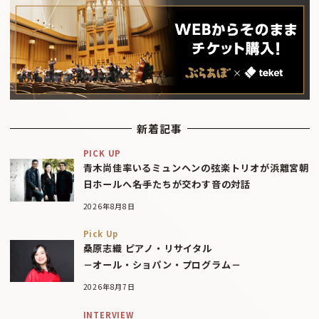
新着記事
PICK UP
青木尚佳率いるミュンヘンの弦楽トリオが浜離宮朝
日ホールへ――名手たちが交わす音の対話
2026年8月8日
Pick Up
桑原志織 ピアノ・リサイタル
－オール・ショパン・プログラム－
2026年8月7日
INTERVIEW