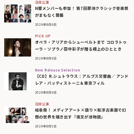
注目公演
N響メンバーも参加！ 第7回那須クラシック音楽祭
がまもなく開幕
2026年8月6日
PICK UP
オペラ・アリアからシューベルトまで コロラトゥ
ーラ・ソプラノ田中彩子が贈る極上のひととき
2026年8月6日
New Release Selection
【CD】R.シュトラウス：アルプス交響曲／ アンド
レア・バッティストーニ＆東京フィル
2026年8月6日
注目公演
岐阜発！ メディアアート×語り×和洋古楽器で幻
想の世界を描き出す『夜叉が池物語』
2026年8月5日